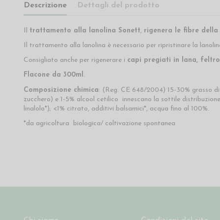
Descrizione
Dettagli del prodotto
Il
trattamento alla lanolina Sonett
,
rigenera le fibre della
Il trattamento alla lanolina è necessario per ripristinare la lanol
Consigliato anche per rigenerare i
capi pregiati in lana, feltr
Flacone da 300ml
.
Composizione chimica
: (Reg. CE 648/2004) 15-30% grasso di lan
zucchero) e 1-5% alcool cetilico innescano la sottile distribuzion
linalolo*); <1% citrato, additivi balsamici*, acqua fino al 100%.
*da agricoltura biologica/ coltivazione spontanea