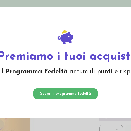
nolini Eco
Mamma e Bebè
Bio Cosmesi
Gi
Offerte
Brand
a lanolina
Premiamo i tuoi acquist
Trattam
il
Programma Fedeltà
accumuli punti e risp
9,65 €
Scopri il programma fedeltà
Trattamento al
Non dis