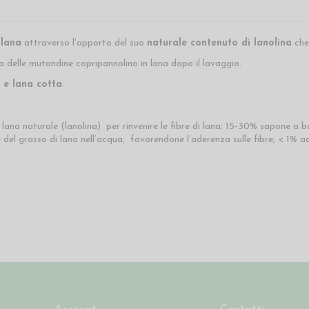
 lana
attraverso l'apporto del suo
naturale contenuto di lanolina
che 
ina delle mutandine copripannolino in lana dopo il lavaggio.
o e lana cotta
.
a naturale (lanolina) per rinvenire le fibre di lana; 15-30% sapone a base
e del grasso di lana nell’acqua, favorendone l’aderenza sulle fibre; < 1% 