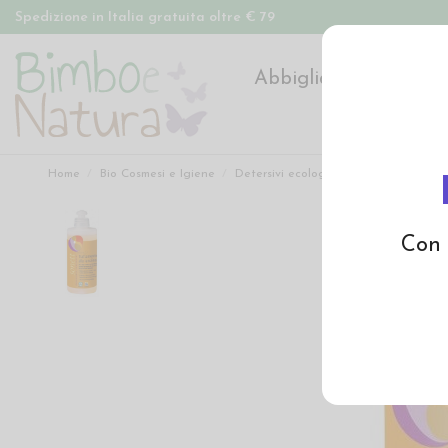
Spedizione in Italia gratuita oltre € 79
Abbigliamento
Pan
Home
Bio Cosmesi e Igiene
Detersivi ecologici
Trattamento all
Con 