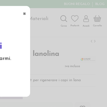
BUONI REGALO
BLOG
×
ochi
Arte
Materiali
Carrello
Preferiti
Accedi
Cerca
i
ento alla lanolina
armi.
iva inclusa
la lanolina Sonett per rigenerare i capi in lana
ponibile