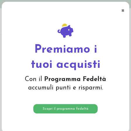
Spedizione in Italia gratuita oltre € 79
×
0
Home
Materiali
Materiali per fare bambole
Maglina di cotone (tricot)
Maglina bambole - col. beige
Premiamo i
tuoi acquisti
Con il
Programma Fedeltà
accumuli punti e risparmi.
Scopri il programma fedeltà