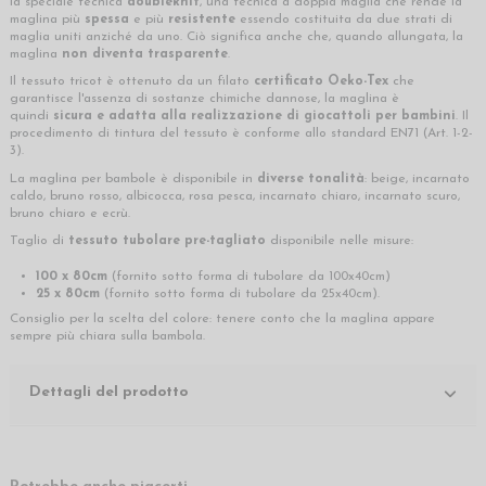
la speciale tecnica
doubleknit
, una tecnica a doppia maglia che rende la
maglina più
spessa
e più
resistente
essendo costituita da due strati di
maglia uniti anziché da uno. Ciò significa anche che, quando allungata, la
maglina
non diventa trasparente
.
Il tessuto tricot è ottenuto da un filato
certificato Oeko-Tex
che
garantisce l'assenza di sostanze chimiche dannose, la maglina è
quindi
sicura e adatta alla realizzazione di giocattoli per bambini
. Il
procedimento di tintura del tessuto è conforme allo standard EN71 (Art. 1-2-
3).
La maglina per bambole è disponibile in
diverse tonalità
: beige, incarnato
caldo, bruno rosso, albicocca, rosa pesca, incarnato chiaro, incarnato scuro,
bruno chiaro e ecrù.
Taglio di
tessuto tubolare pre-tagliato
disponibile nelle misure:
100 x 80cm
(fornito sotto forma di tubolare da 100x40cm)
25 x 80cm
(fornito sotto forma di tubolare da 25x40cm).
Consiglio per la scelta del colore: tenere conto che la maglina appare
sempre più chiara sulla bambola.
Dettagli del prodotto