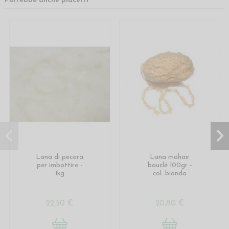
Potrebbe anche piacerti
Lana di pecora
Lana mohair
per imbottire -
bouclé 100gr -
1kg
col. biondo
22,50 €
20,80 €