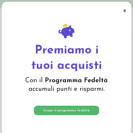
Spedizione in Italia gratuita oltre € 79
×
0
Home
Materiali
Materiali per fare bambole
Lana per capelli
Lana mohair
bouclé 100gr -col. castano ramato
Premiamo i
tuoi acquisti
Con il
Programma Fedeltà
accumuli punti e risparmi.
Scopri il programma fedeltà