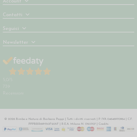
Account
Contatti
Seguici
Newsletter
5,0
/5
739
Recensioni
© 2026 Bimbo e Natura di Barbara Pappi | Tutti i diritti riservati | P. IVA 04646970964 | C.F.
PPPBBR69H50F205F | R.E.A. Milano N. 1763707 |
Credits