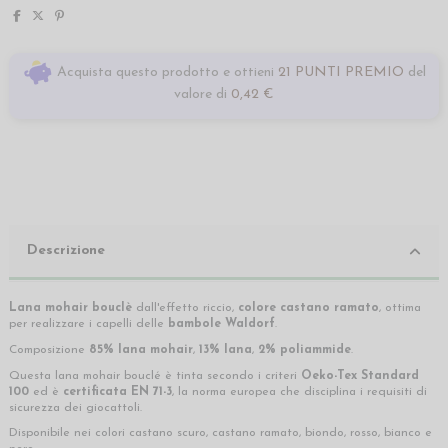
Acquista questo prodotto e ottieni
21 PUNTI PREMIO
del
valore di
0,42 €
Descrizione
Lana mohair bouclè
dall'effetto riccio,
colore castano ramato
, ottima
per realizzare i capelli delle
bambole Waldorf
.
Composizione
85% lana mohair
,
13% lana
,
2% poliammide
.
Questa lana mohair bouclé è tinta secondo i criteri
Oeko-Tex Standard
100
ed è
certificata EN 71-3
, la norma europea che disciplina i requisiti di
sicurezza dei giocattoli.
Disponibile nei colori castano scuro, castano ramato, biondo, rosso, bianco e