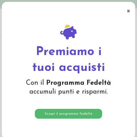
Spedizione in Italia gratuita oltre € 79
×
0
Home
Giochi
Linea baby
Catenella portaciuccio Coccinella
Premiamo i
tuoi acquisti
Con il
Programma Fedeltà
accumuli punti e risparmi.
Scopri il programma fedeltà