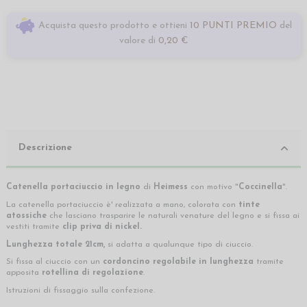
Acquista questo prodotto e ottieni
10 PUNTI PREMIO
del
valore di
0,20 €
Descrizione
Catenella portaciuccio
in legno
di
Heimess
con motivo "
Coccinella
".
La catenella portaciuccio è' realizzata a mano, colorata con
tinte
atossiche
che lasciano trasparire le naturali venature del legno e si fissa ai
vestiti tramite
clip priva di nickel.
Lunghezza totale 21cm,
si adatta a qualunque tipo di ciuccio.
Si fissa al ciuccio con un
cordoncino regolabile in lunghezza
tramite
apposita
rotellina di regolazione
.
Istruzioni di fissaggio sulla confezione.