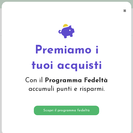
Spedizione in Italia gratuita oltre € 79
×
0
Home
Materiali
Lana cardata e lana da imbottitura
Lana da imbottitura e
feltro di lana
Prefeltro di lana in fogli -set da 6 pz - toni freddi
Premiamo i
tuoi acquisti
Con il
Programma Fedeltà
accumuli punti e risparmi.
Scopri il programma fedeltà