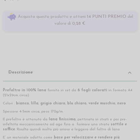
Acquista questo prodotto e ottieni
14 PUNTI PREMIO
del
valore di
0,28 €
Descrizione
Prefeltro in 100% lana
fornito in set da
6 fogli colorati
in formato A4
(21x29cm circa).
Colori :
bianco
,
lilla
,
grigio chiaro
,
blu chiaro
,
verde muschio
,
nero
.
Spessore 4-5mm circa, peso 170g/m.
Il prefeltro è ottenuto da
lana finissima
, pettinata in strati e poi pre-
infeltrita meccanicamente ad ago fino a formare uno strato
sottile e
soffice
. Risulta quindi molto più arioso e leggero del feltro di lana.
E’ un materiale adatto come
base per velocizzare e rendere più