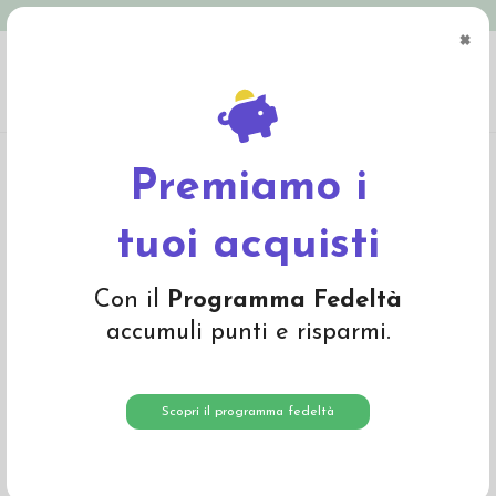
Spedizione in Italia gratuita oltre € 79
×
0
Home
Materiali
Lana cardata e lana da imbottitura
Lana cardata a fibra
corta
Lana cardata colore Marrone Scuro 16015
Premiamo i
tuoi acquisti
Con il
Programma Fedeltà
accumuli punti e risparmi.
Scopri il programma fedeltà