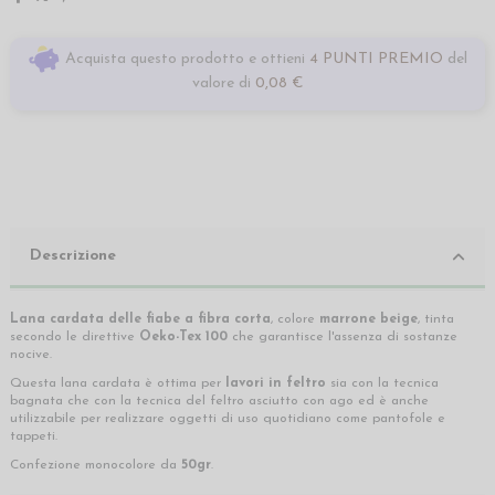
Acquista questo prodotto e ottieni
4 PUNTI PREMIO
del
valore di
0,08 €
Descrizione
Lana cardata delle fiabe a fibra corta
, colore
marrone beige
, tinta
secondo le direttive
Oeko-Tex 100
che garantisce l'assenza di sostanze
nocive.
Questa lana cardata è ottima per
lavori in feltro
sia con la tecnica
bagnata che con la tecnica del feltro asciutto con ago ed è anche
utilizzabile per realizzare oggetti di uso quotidiano come pantofole e
tappeti.
Confezione monocolore da
50gr
.