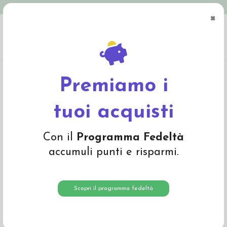
Spedizione in Italia gratuita oltre € 79
×
0
Home
Materiali
Lana cardata e lana da imbottitura
Lana cardata a fibra
corta
Lana cardata colore Marrone Beige 16014
Premiamo i
tuoi acquisti
Con il
Programma Fedeltà
accumuli punti e risparmi.
Scopri il programma fedeltà