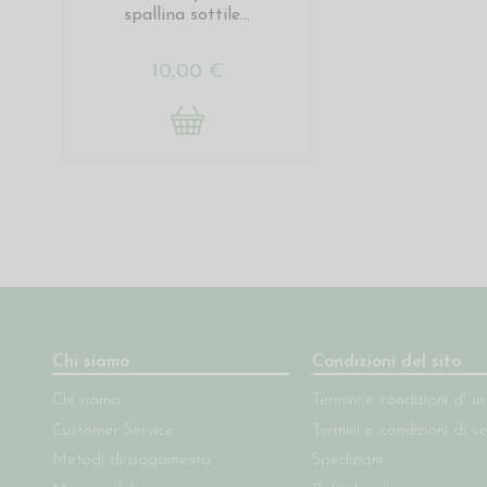
spallina sottile...
10,00 €
Chi siamo
Condizioni del sito
Chi siamo
Termini e condizioni d' u
Customer Service
Termini e condizioni di v
Metodi di pagamento
Spedizioni