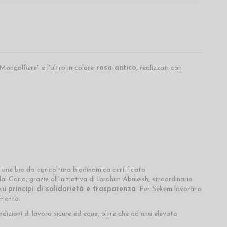
Mongolfiere" e l'altro in colore
rosa antico,
realizzati con
one bio da agricoltura biodinamica certificata
al Cairo, grazie all’iniziativa di Ibrahim Abuleish, straordinario
 su
principi di solidarietà e trasparenza
. Per Sekem lavorano
amento.
izioni di lavoro sicure ed eque, oltre che ad una elevato