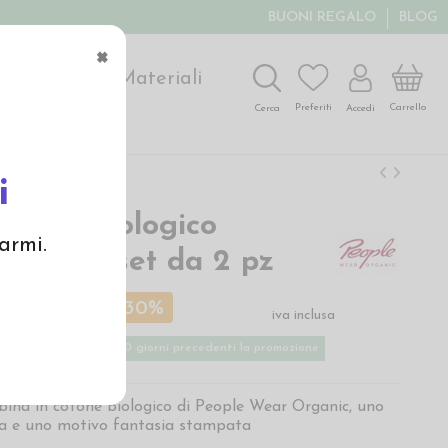
BUONI REGALO
BLOG
×
ochi
Arte
Materiali
Carrello
Preferiti
Accedi
Cerca
i
 cotone biologico
armi.
fiere" - set da 2 pz
€
17,00 €
-30%
iva inclusa
ù basso applicato nei 30 giorni precedenti la promozione
bina in cotone biologico di People Wear Organic, uno
ta e uno motivo fantasia stampata