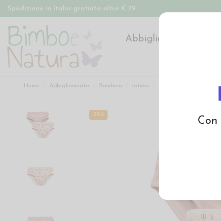
Spedizione in Italia gratuita oltre € 79
Abbigliamento
Pan
Home
Abbigliamento
Bambino
Intimo
Slip in cotone biologi
-30%
Con 