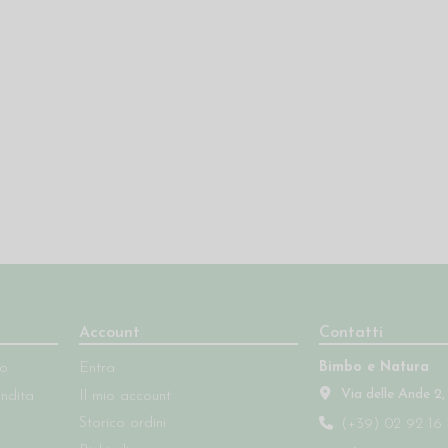
Account
Contatti
Bimbo e Natura
so
Entra
Via delle Ande 2,
endita
Il mio account
Storico ordini
(+39) 02 92 16 