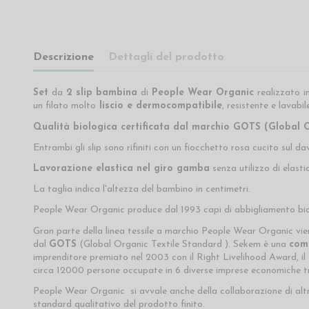
Descrizione
Dettagli del prodotto
Set
da
2 slip bambina
di
People Wear Organic
realizzato
i
un filato molto
liscio e dermocompatibile
, resistente e lavabil
Qualità biologica certificata
dal marchio
GOTS
(Global O
Entrambi gli slip sono rifiniti con un fiocchetto rosa cucito sul d
Lavorazione elastica nel giro gamba
senza utilizzo di elasti
La taglia indica l'altezza del bambino in centimetri.
People Wear Organic produce dal 1993 capi di abbigliamento bio
Gran parte della linea tessile a marchio People Wear Organic vi
dal
GOTS
(Global Organic Textile Standard ). Sekem è una
comu
imprenditore premiato nel 2003 con il Right Livelihood Award, i
circa 12000 persone occupate in 6 diverse imprese economiche tra
People Wear Organic si avvale anche della collaborazione di altr
standard qualitativo del prodotto finito.