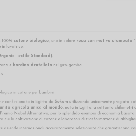
n 100%
cotone biologico,
uno in colore
rosa con motivo stampato
"
e in lavatrice.
rganic Textile Standard).
avanti e
bordino dentellato
nel giro-gamba.
co.
logico in cotone per bambini.
ene confezionata in Egitto da
Sekem
utilizzando unicamente pregiato cot
nità agricola unica al mondo
, nata in Egitto, a settanta chilometri d
l Premio Nobel Alternativo, per lo splendido esempio di economia basata
 cui la coltivazione di cotone e laboratori di trasformazione di abbigli
e aziende internazionali accuratamente selezionate che garantiscono cond