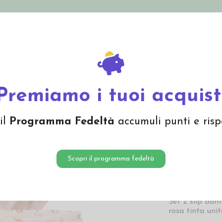
nolini Eco
Mamma e Bebè
Bio Cosmesi
Gi
Offerte
Brand
co "Mongolfiere" - set da 2 pz
Premiamo i tuoi acquist
Slip in
il
Programma Fedeltà
accumuli punti e risp
"Mongol
11,90 
Scopri il programma fedeltà
11,90 € Prezzo pi
Set 2 slip bam
rosa tinta uni