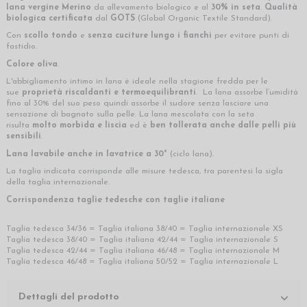
lana vergine Merino
da allevamento biologico e al
30% in seta
.
Qualità
biologica certificata
dal
GOTS
(Global Organic Textile Standard).
Con
scollo tondo
e
senza cuciture lungo i fianchi
per evitare punti di
fastidio.
Colore oliva
.
L'abbigliamento intimo in lana è ideale nella stagione fredda per le
sue
proprietà riscaldanti e termoequilibranti
. La lana assorbe l’umidità
fino al 30% del suo peso quindi assorbe il sudore senza lasciare una
sensazione di bagnato sulla pelle. La lana mescolata con la seta
risulta
molto morbida e liscia
ed è
ben tollerata anche dalle pelli più
sensibili
.
Lana lavabile anche in lavatrice a 30°
(ciclo lana).
La taglia indicata corrisponde alle misure tedesca, tra parentesi la sigla
della taglia internazionale.
Corrispondenza taglie tedesche con taglie italiane
Taglia tedesca 34/36 = Taglia italiana 38/40 = Taglia internazionale XS
Taglia tedesca 38/40 = Taglia italiana 42/44 = Taglia internazionale S
Taglia tedesca 42/44 = Taglia italiana 46/48 = Taglia internazionale M
Taglia tedesca 46/48 = Taglia italiana 50/52 = Taglia internazionale L
Dettagli del prodotto