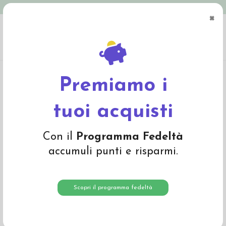
Spedizione in Italia gratuita oltre € 79
×
0
Home
Abbigliamento
Adulto
Intimo adulto
Maglietta donna a manica
lunga in lana seta - col. oliva
Premiamo i
tuoi acquisti
Con il
Programma Fedeltà
accumuli punti e risparmi.
Scopri il programma fedeltà