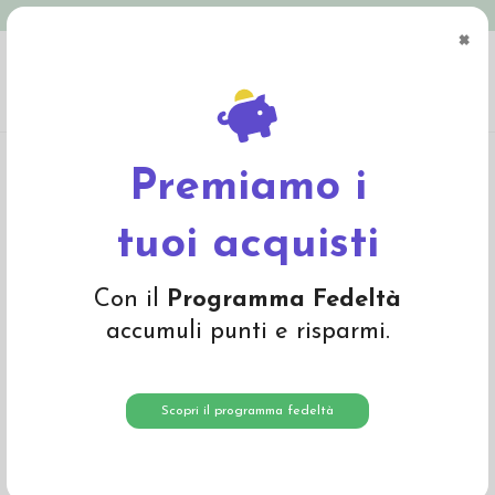
Spedizione in Italia gratuita oltre € 79
×
0
Home
Abbigliamento
Adulto
Intimo adulto
Maglietta donna a manica
corta in lana seta - col. malva
Premiamo i
tuoi acquisti
Con il
Programma Fedeltà
accumuli punti e risparmi.
Scopri il programma fedeltà