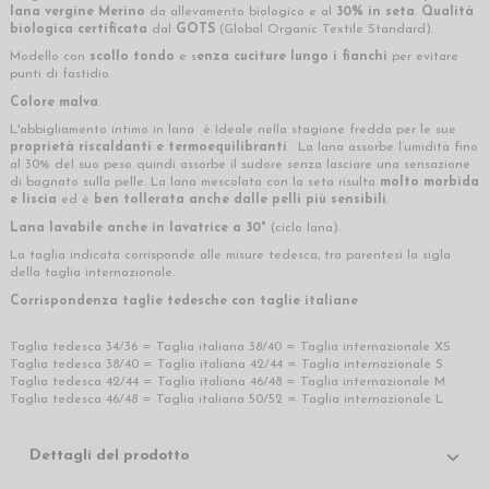
lana vergine Merino
da allevamento biologico e al
30% in seta
.
Qualità
biologica certificata
dal
GOTS
(Global Organic Textile Standard).
Modello con
scollo tondo
e s
enza cuciture lungo i fianchi
per evitare
punti di fastidio.
Colore malva
.
L'abbigliamento intimo in lana è Ideale nella stagione fredda per le sue
proprietà riscaldanti e termoequilibranti
. La lana assorbe l’umidità fino
al 30% del suo peso quindi assorbe il sudore senza lasciare una sensazione
di bagnato sulla pelle. La lana mescolata con la seta risulta
molto morbida
e liscia
ed è
ben tollerata anche dalle pelli più sensibili
.
Lana lavabile anche in lavatrice a 30°
(ciclo lana).
La taglia indicata corrisponde alle misure tedesca, tra parentesi la sigla
della taglia internazionale.
Corrispondenza taglie tedesche con taglie italiane
Taglia tedesca 34/36 = Taglia italiana 38/40 = Taglia internazionale XS
Taglia tedesca 38/40 = Taglia italiana 42/44 = Taglia internazionale S
Taglia tedesca 42/44 = Taglia italiana 46/48 = Taglia internazionale M
Taglia tedesca 46/48 = Taglia italiana 50/52 = Taglia internazionale L
Dettagli del prodotto