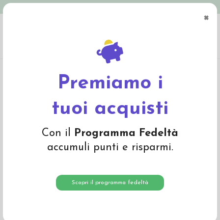
Spedizione in Italia gratuita oltre € 79
×
0
Home
Abbigliamento
Adulto
Intimo adulto
Canottiera donna in lana
mista seta - col. noce
Premiamo i
tuoi acquisti
Con il
Programma Fedeltà
accumuli punti e risparmi.
Scopri il programma fedeltà