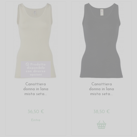
Prodotto
disponibile
con diverse
opzioni
Canottiera
Canottiera
donna in lana
donna in lana
mista seta...
mista seta...
36,50 €
38,50 €
Entra