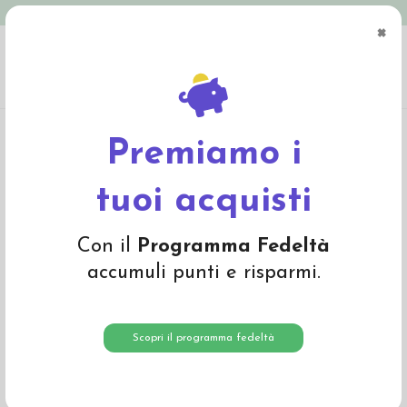
Spedizione in Italia gratuita oltre € 79
×
0
Home
Abbigliamento
Adulto
Intimo adulto
Canottiera donna in lana
mista seta -col. nero
Premiamo i
tuoi acquisti
Con il
Programma Fedeltà
accumuli punti e risparmi.
Scopri il programma fedeltà