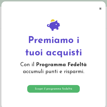
Spedizione in Italia gratuita oltre € 79
×
0
Home
Abbigliamento
Adulto
Intimo adulto
Canottiera lunga da donna in
lana seta -col. grigio chiaro
Premiamo i
tuoi acquisti
Con il
Programma Fedeltà
accumuli punti e risparmi.
Scopri il programma fedeltà