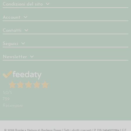
Condizioni del sito
Account
Contatti
Seguici
Newsletter
5,0
/5
739
Recensioni
© 2026 Bimbo e Natura di Barbara Pappi | Tutti i diritti riservati | P. IVA 04646970964 | C.F.