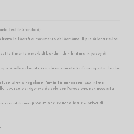
nic Textile Standard).
imita la libertà di movimento del bambino. Il pile di lana risulta
 sotto il mento e morbidi
bordini di rifinitura
in jersey di
apo si sollevi durante i giochi movimentati all'aria aperta. Le due
ture,
oltre a
regolare l'umidità corporea
, può infatti
llo sporco
e si rigenera da sola con l'areazione, non necessita
ene garantita una
produzione equosolidale
e
priva di
.