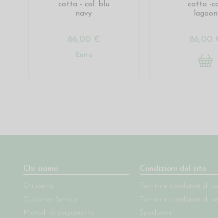
cotta - col. blu
cotta -co
navy
lagoon
86,00 €
86,00 
Entra
Chi siamo
Condizioni del sito
Chi siamo
Termini e condizioni d' u
Customer Service
Termini e condizioni di v
Metodi di pagamento
Spedizioni