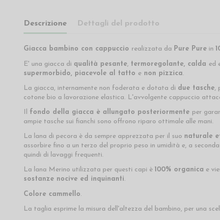
Descrizione
Dettagli del prodotto
Giacca bambino con cappuccio
realizzata da
Pure Pure
in
1
E' una giacca di
qualità pesante
,
termoregolante,
calda
ed 
supermorbido, piacevole al tatto
e
non pizzica
.
La giacca, internamente non foderata e dotata di
due tasche
,
cotone bio a lavorazione elastica. L'avvolgente cappuccio attacc
Il
fondo della giacca è allungato posteriormente
per garan
ampie tasche sui fianchi sono offrono riparo ottimale alle mani.
La lana di pecora è da sempre apprezzata per il suo
naturale e
assorbire fino a un terzo del proprio peso in umidità e, a seconda 
quindi di lavaggi frequenti.
La lana Merino utilizzata per questi capi è
100% organica
e vie
sostanze nocive ed inquinanti
.
Colore cammello
.
La taglia esprime la misura dell'altezza del bambino, per una scel