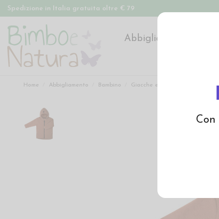
Spedizione in Italia gratuita oltre € 79
Abbigliamento
Pan
Home
Abbigliamento
Bambino
Giacche e Cappotti
Giacca co
Con 