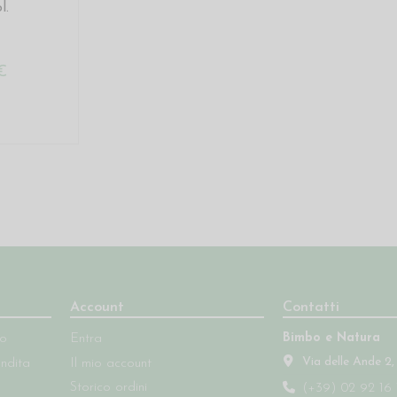
l.
€
Account
Contatti
Bimbo e Natura
so
Entra
Via delle Ande 2,
endita
Il mio account
Storico ordini
(+39) 02 92 16 