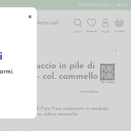
BUONI REGALO
BLOG
×
ochi
Arte
Materiali
Carrello
Preferiti
Accedi
Cerca
i
con cappuccio in pile di
armi.
rino bio - col. cammello
€
iva inclusa
 con cappuccio di Pure Pure realizzata in morbido
ana Merino biologica, colore cammello