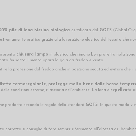
00% pile di lana Merino biologica
certificata dal
GOTS
(Global Orga
estremamente pratica grazie alla lavorazione elastica del tessuto che non l
 presenta
chiusura lampo
in plastica che rimane ben protetta nella zona
ato fin sotto il mento ripara la gola da freddo e vento.
tire la protezione dal freddo anche in posizione seduta ed evitare che il c
ffetto termoregolante,
protegge molto bene dalle basse tempera
delle condizioni esterne, rilasciarla nell'ambiente. La lana è
repellente a
ne prodotta secondo le regole dello standard
GOTS
. In questo modo vi
ta corretta si consiglia di fare sempre riferimento all'altezza del bambino