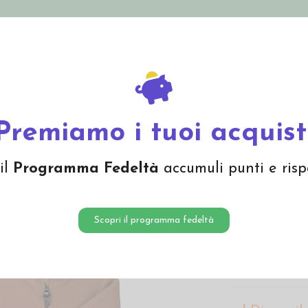
nolini Eco
Mamma e Bebè
Bio Cosmesi
Gi
Offerte
Brand
n cappuccio in pile di lana Merino bio - col. cammello
Premiamo i tuoi acquist
Giacca 
il
Programma Fedeltà
accumuli punti e risp
lana Me
99,95 
Scopri il programma fedeltà
Giacca bambino
pile di 100% l