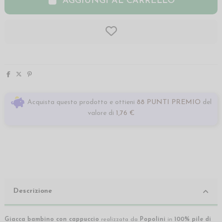
AGGIUNGI AL CARRELLO
Acquista questo prodotto e ottieni
88 PUNTI PREMIO
del
valore di
1,76 €
Descrizione
Giacca bambino con cappuccio
realizzata da
Popolini
in
100% pile di