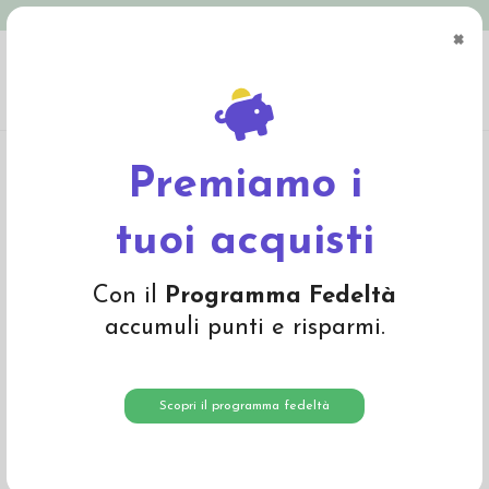
Spedizione in Italia gratuita oltre € 79
×
0
Home
Abbigliamento
Bambino
Giacche e Cappotti
Giacca con cappuccio
in pile di lana -col. jeans melange
Premiamo i
tuoi acquisti
Con il
Programma Fedeltà
accumuli punti e risparmi.
Scopri il programma fedeltà