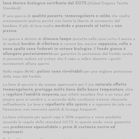
lana Merino biologica certificata dal GOTS
(Global Organic Textile
Standard).
E' una giacca di
qualità pesante
,
termoregolante e
calda
, che risulta
estremamente pratica perché non limita la libertà di movimento del
bambino. Il pile di lana risulta
morbido e piacevole al tatto
e
non
pizzica
.
La giacca è dotata di
chiusura lampo
protetta nella zona sotto il mento e
di morbidi
bordini di rifinitura
in cotone bio, mentre
cappuccio, collo e
zona spalle sono foderati in cotone biologico
. Il
fondo giacca è
allungato posteriormente
per garantire la protezione dal freddo anche
in posizione seduta ed evitare che il capo si sollevi durante i giochi
movimentati all'aria aperta.
Nella taglia 86/92 i
polsini sono risvoltabili
per una migliore protezione
delle mani dal freddo.
La lana di pecora è da sempre apprezzata per il suo
naturale effetto
termoregolante,
protegge molto bene dalle basse temperature,
oltre
a
regolare l'umidità corporea
, può infatti assorbire fino a un terzo del
proprio peso in umidità e, a seconda delle condizioni esterne, rilasciarla
nell'ambiente. La lana è
repellente allo sporco
e si rigenera da sola con
l'areazione, non necessita quindi di lavaggi frequenti.
La lana utilizzata per questi capi è 100% organica e viene prodotta
secondo le regole dello standard GOTS. In questo modo viene garantita
una
produzione equosolidale
e
priva di sostanze nocive ed
inquinanti
.