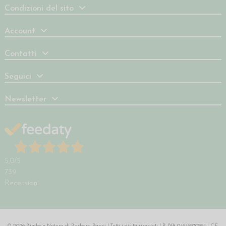
Condizioni del sito
Account
Contatti
Seguici
Newsletter
5,0
/5
739
Recensioni
© 2026 Bimbo e Natura di Barbara Pappi | Tutti i diritti riservati | P. IVA 04646970964 | C.F.