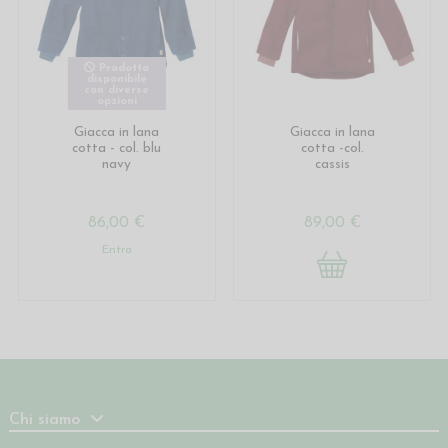
Prodotto
disponibile
con diverse
opzioni
Giacca in lana
Giacca in lana
cotta - col. blu
cotta -col.
navy
cassis
86,00 €
89,00 €
Entra
Chi siamo