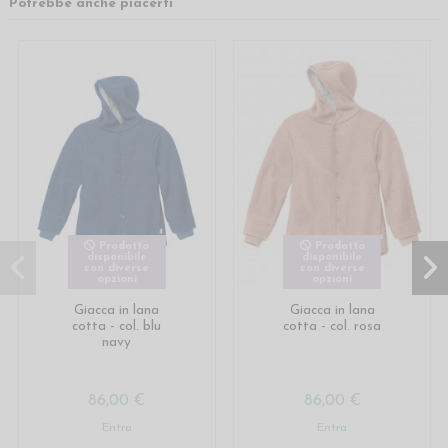
Potrebbe anche piacerti
Prodotto
Prodotto
disponibile
disponibile
con diverse
con diverse
opzioni
opzioni
Giacca in lana
Giacca in lana
cotta - col. blu
cotta - col. rosa
navy
86,00 €
86,00 €
Entra
Entra