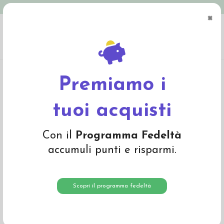
Spedizione in Italia gratuita oltre € 79
×
0
Home
Abbigliamento
Bambino
Giacche e Cappotti
Giacca in lana cotta -
col. cassis
Premiamo i
tuoi acquisti
Con il
Programma Fedeltà
accumuli punti e risparmi.
Scopri il programma fedeltà