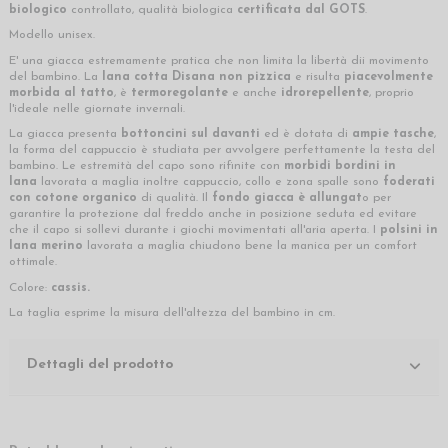
biologico
controllato, qualità biologica
certificata dal GOTS
.
Modello unisex.
E' una giacca estremamente pratica che non limita la libertà dii movimento
del bambino. La
lana cotta Disana
non pizzica
e risulta
piacevolmente
morbida al tatto
, è
termoregolante
e anche
idrorepellente
, proprio
l'ideale nelle giornate invernali.
La giacca presenta
bottoncini sul davanti
ed è dotata di
ampie tasche
,
la forma del cappuccio è studiata per avvolgere perfettamente la testa del
bambino. Le estremità del capo sono rifinite con
morbidi bordini in
lana
lavorata a maglia inoltre cappuccio, collo e zona spalle sono
foderati
con cotone organico
di qualità. Il
fondo giacca è allungat
o per
garantire la protezione dal freddo anche in posizione seduta ed evitare
che il capo si sollevi durante i giochi movimentati all'aria aperta.
I
polsini in
lana merino
lavorata a maglia chiudono bene la manica per un comfort
ottimale.
Colore:
cassis
.
La taglia esprime la misura dell'altezza del bambino in cm.
Dettagli del prodotto