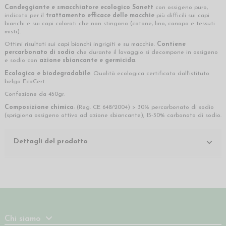
Candeggiante e smacchiatore ecologico Sonett
con ossigeno puro,
indicato per il
trattamento efficace delle macchie
più difficili sui capi
bianchi e sui capi colorati che non stingono (cotone, lino, canapa e tessuti
misti).
Ottimi risultati sui capi bianchi ingrigiti e su macchie.
Contiene
percarbonato di sodio
che durante il lavaggio si decompone in ossigeno
e sodio con
azione sbiancante e germicida
.
Ecologico e biodegradabile
. Qualità ecologica certificata dall'istituto
belga EcoCert.
Confezione da 450gr.
Composizione chimica
: (Reg. CE 648/2004) > 30% percarbonato di sodio
(sprigiona ossigeno attivo ad azione sbiancante); 15-30% carbonato di sodio.
Dettagli del prodotto
Chi siamo