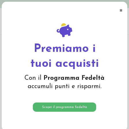
Spedizione in Italia gratuita oltre € 79
×
0
Home
Bio Cosmesi e Igiene
Detersivi ecologici
Candeggiante e smacchiatore
in polvere - 450gr
Premiamo i
tuoi acquisti
Con il
Programma Fedeltà
accumuli punti e risparmi.
Scopri il programma fedeltà