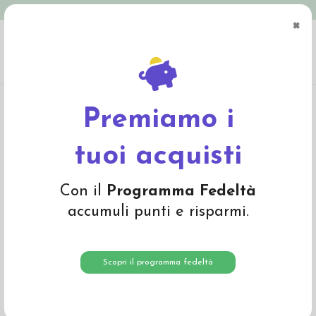
Spedizione in Italia gratuita oltre € 79
×
0
Home
Abbigliamento
Bambino
Cuffiette e cappelli
Cappello Mini-Bommel
in lana Merino e cashmire con pon-pon
Premiamo i
tuoi acquisti
Con il
Programma Fedeltà
accumuli punti e risparmi.
Scopri il programma fedeltà