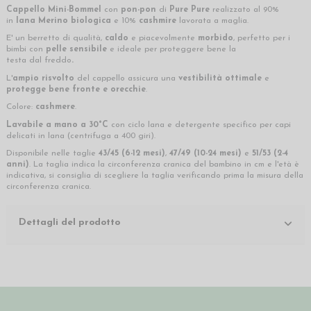
Cappello Mini-Bommel
con
pon-pon
di
Pure Pure
realizzato al 90%
in
lana Merino
biologica
e 10%
cashmire
lavorata a maglia.
E' un berretto di qualità,
caldo
e piacevolmente
morbido
, perfetto per i
bimbi con
pelle sensibile
e ideale per proteggere bene la
testa dal freddo
.
L'
ampio risvolto
del cappello assicura una
vestibilità ottimale
e
protegge bene fronte e orecchie
.
Colore:
cashmere
.
Lavabile a mano a 30°C
con ciclo lana e detergente specifico per capi
delicati in lana (centrifuga a 400 giri).
Disponibile nelle taglie
43/45 (6-12 mesi)
,
47/49 (10-24 mesi)
e
51/53 (2-4
anni)
. La taglia indica la circonferenza cranica del bambino in cm e l'età è
indicativa, si consiglia di scegliere la taglia verificando prima la misura della
circonferenza cranica.
Dettagli del prodotto