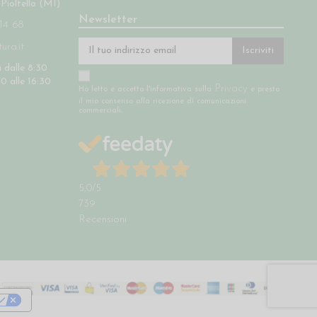
 Pioltello (MI)
Newsletter
14 68
ra.it
Iscriviti
 dalle 8:30
30 alle 16:30
Privacy
Ho letto e accetto l'informativa sulla
e presto
il mio consenso alla ricezione di comunicazioni
commerciali.
5,0
/5
739
Recensioni