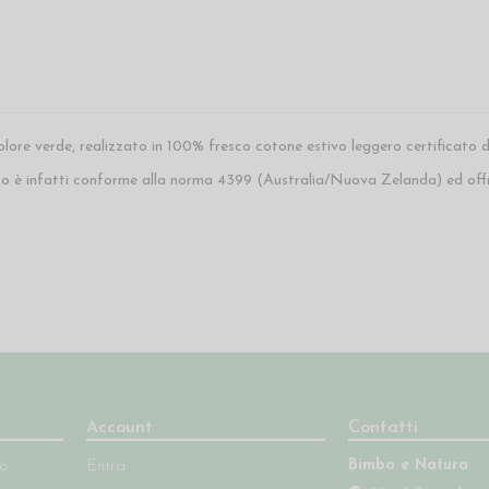
 colore verde, realizzato in 100% fresco cotone estivo leggero certificato
uto è infatti conforme alla norma 4399 (Australia/Nuova Zelanda) ed off
Account
Contatti
Bimbo e Natura
so
Entra