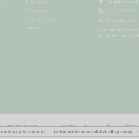
Via delle Ande 2,
endita
Il mio account
Storico ordini
(+39) 02 92 16 
Richiedi recesso
info@bimboenatu
Indirizzi
Dal Lunedì al Venerdì
alle 12:30 e dalle 13:
64 | C.F. PPPBBR69H50F205F | R.E.A. Milano N. 1763707 |
Credits
rmativa sulla raccolta
Le tue preferenze relative alla privacy