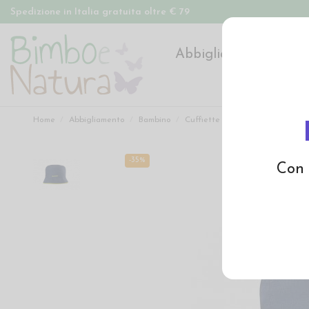
Spedizione in Italia gratuita oltre € 79
Abbigliamento
Pan
Home
Abbigliamento
Bambino
Cuffiette e cappelli
Cappello 
-35%
Con 