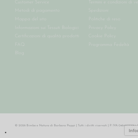
Customer Service
Termini e condizioni di v
Metodi di pagamento
Spedizioni
Mappa del sito
Politiche di reso
Informazioni sui Tessuti Biologici
Privacy Policy
Certificazioni di qualità prodotti
Cookie Policy
FAQ
Programma Fedeltà
Blog
© 2026 Bimbo e Natura di Barbara Pappi | Tutti i diritti riservati | P. IVA 046469709
Info