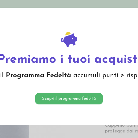
nolini Eco
Mamma e Bebè
Bio Cosmesi
Gi
Offerte
Brand
alla pescatora - col. jeans
Premiamo i tuoi acquist
Cappell
il
Programma Fedeltà
accumuli punti e risp
jeans
12,68 
Scopri il programma fedeltà
12,68 € Prezzo pi
Cappello bambi
protegge dai 