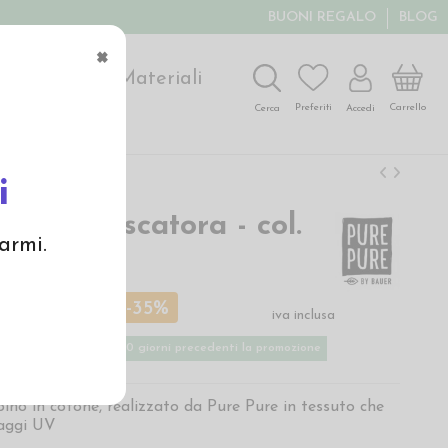
BUONI REGALO
BLOG
×
ochi
Arte
Materiali
Carrello
Preferiti
Accedi
Cerca
i
o alla pescatora - col.
armi.
€
19,50 €
-35%
iva inclusa
ù basso applicato nei 30 giorni precedenti la promozione
no in cotone, realizzato da Pure Pure in tessuto che
raggi UV