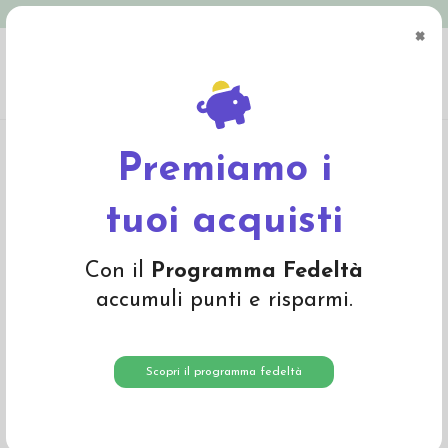
Spedizione in Italia gratuita oltre € 79
×
0
Home
Abbigliamento
Bambino
Calze e calzamaglie
Calzino lungo in
lana mista cotone bio - col. rosso a righe
Premiamo i
tuoi acquisti
Con il
Programma Fedeltà
accumuli punti e risparmi.
Scopri il programma fedeltà