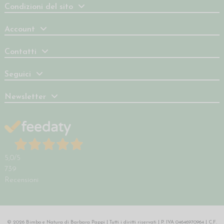
Condizioni del sito
Account
Contatti
Seguici
Newsletter
5,0
/5
739
Recensioni
© 2026 Bimbo e Natura di Barbara Pappi | Tutti i diritti riservati | P. IVA 04646970964 | C.F.