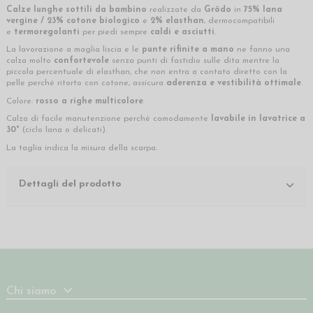
Calze lunghe sottili da bambino
realizzate da
Grödo
in
75% lana
vergine / 23% cotone biologico
e
2%
elasthan
, dermocompatibili
e
termoregolanti
per piedi sempre
caldi e asciutti
.
La lavorazione a maglia liscia e le
punte rifinite a mano
ne fanno una
calza molto
confortevole
senza punti di fastidio sulle dita mentre la
piccola percentuale di elasthan, che non entra a contato diretto con la
pelle perché ritorto con cotone, assicura
aderenza e vestibilità ottimale
.
Colore:
rosso a righe multicolore
.
Calza di facile manutenzione perché comodamente
lavabile in lavatrice a
30°
(ciclo lana o delicati).
La taglia indica la misura della scarpa.
Dettagli del prodotto
Chi siamo