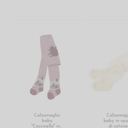
Calzamaglia
Calzamagl
baby
baby in sp
"Coccinella" in...
di cotone.