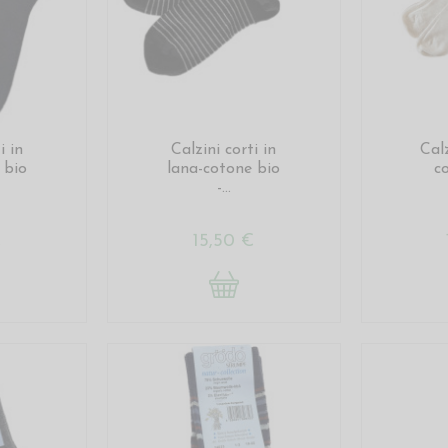
i in
Calzini corti in
Calz
 bio
lana-cotone bio
c
-...
€
15,50 €