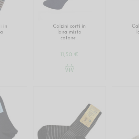
i in
Calzini corti in
Cal
ta
lana mista
l
cotone...
€
11,50 €