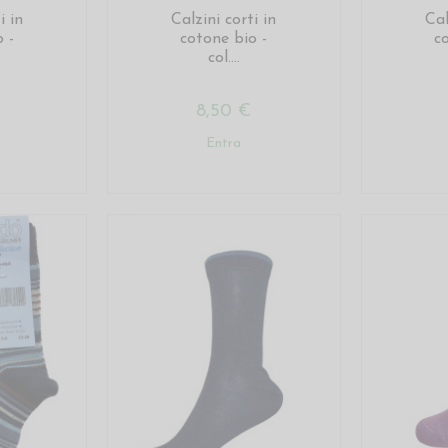
i in
Calzini corti in
Cal
 -
cotone bio -
c
col....
8,50 €
Entra