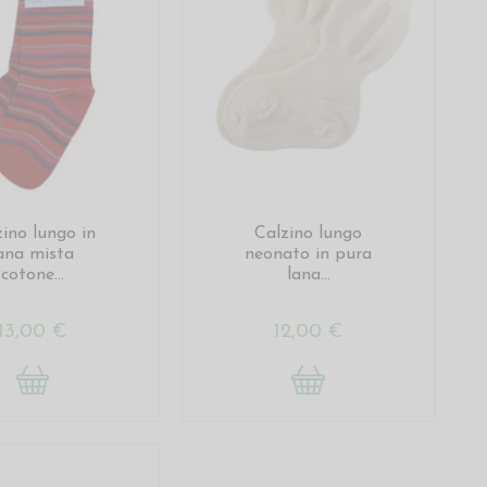
zino lungo in
Calzino lungo
ana mista
neonato in pura
cotone...
lana...
13,00 €
12,00 €