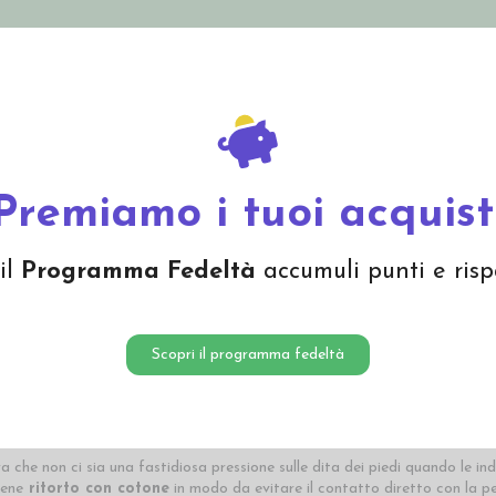
nolini Eco
Mamma e Bebè
Bio Cosmesi
Gi
Offerte
Brand
Premiamo i tuoi acquist
ödo
il
Programma Fedeltà
accumuli punti e risp
 naturali
per bambini e adulti realizzate dall'azienda tedesca Wilhelm 
Scopri il programma fedeltà
 naturali ed ecologhe
e vengono prodotte in accordo con i più alti stan
VN sia secondo il
GOTS
.
ico
e, per quanto possibile,
lana biologica
proveniente da allevamenti biol
l'UE.
ura che non ci sia una fastidiosa pressione sulle dita dei piedi quando le ind
iene
ritorto con cotone
in modo da evitare il contatto diretto con la pel