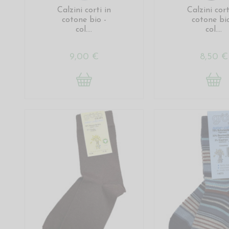
Calzini corti in
Calzini cort
cotone bio -
cotone bio
col....
col....
9,00 €
8,50 €