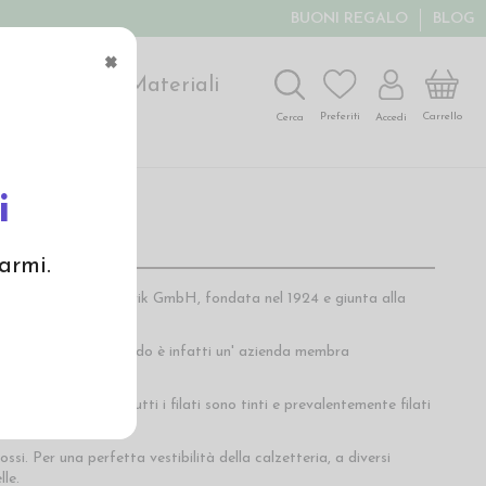
BUONI REGALO
BLOG
×
ochi
Arte
Materiali
Carrello
Preferiti
Accedi
Cerca
i
armi.
Grözinger Strumpffabrik GmbH, fondata nel 1924 e giunta alla
dard qualitativi. Grödo è infatti un' azienda membra
ogici controllati. Tutti i filati sono tinti e prevalentemente filati
ossi. Per una perfetta vestibilità della calzetteria, a diversi
le.