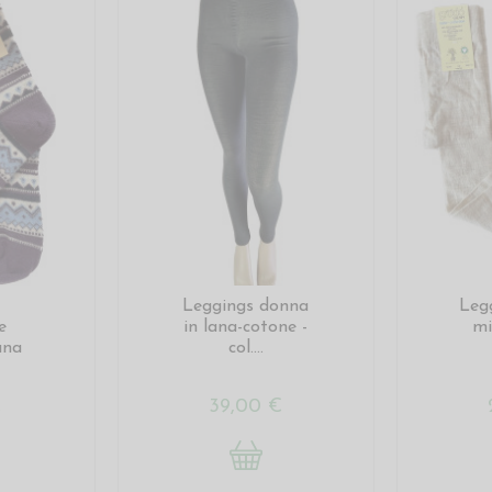
Leggings donna
Leg
e
in lana-cotone -
mi
ana
col....
€
39,00 €