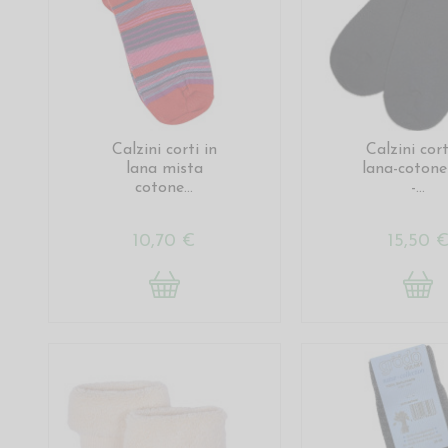
Calzini corti in
Calzini cort
lana mista
lana-cotone
cotone...
-...
10,70 €
15,50 