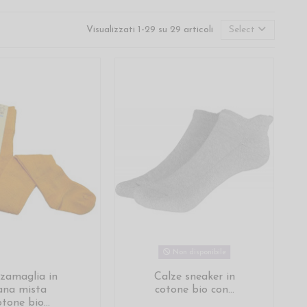
Visualizzati 1-29 su 29 articoli
Select
Non disponibile
zamaglia in
Calze sneaker in
ana mista
cotone bio con...
otone bio...