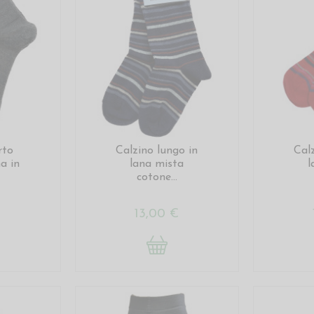
rto
Calzino lungo in
Cal
a in
lana mista
l
cotone...
€
13,00 €