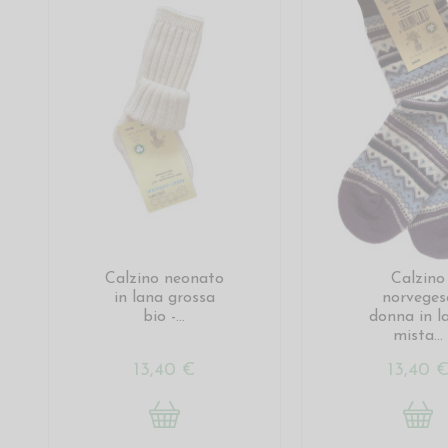
Calzino neonato
Calzino
in lana grossa
norveges
bio -...
donna in l
mista...
13,40 €
13,40 