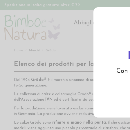
Spedizione in Italia gratuita oltre € 79
Abbigliamento
Pan
Home
Marchi
Grödo
Elenco dei prodotti per la marca Gr
Con 
Dal 1924
Grödo®
è il marchio sinonimo di
calze e calzamaglie
terza generazione.
Le collezioni di calze e calzamaglie Grödo® utilizzano solo
fibre
dell'Associazione
IVN
ed è certificata sia secondo le direttive I
Per la produzione viene lavorato esclusivamente
cotone biolog
in Germania. La produzione avviene esclusivamente nei paesi del
Le calze Grödo sono
rifinite a mano nella punta
, il che assic
modelli viene aggiunta una piccola percentuale di elasthan, che v