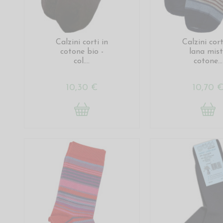
Calzini corti in
Calzini cort
cotone bio -
lana mis
col....
cotone...
10,30 €
10,70 