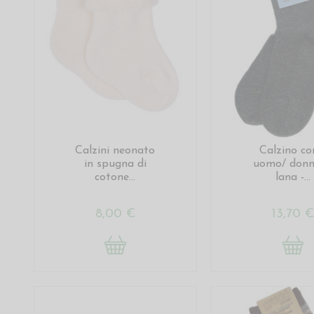
Calzini neonato
Calzino co
in spugna di
uomo/ donn
cotone...
lana -...
8,00 €
13,70 