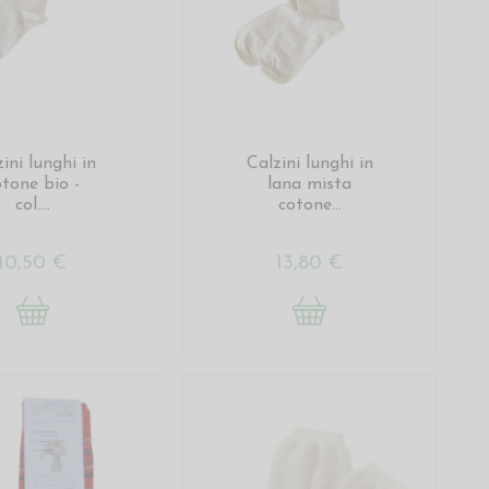
ini lunghi in
Calzini lunghi in
otone bio -
lana mista
col....
cotone...
10,50 €
13,80 €