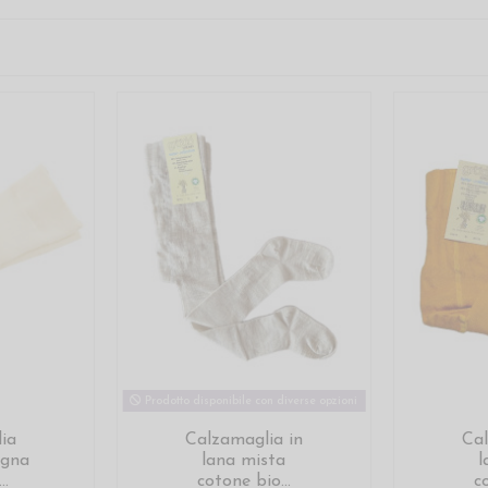
Prodotto disponibile con diverse opzioni
ia
Calzamaglia in
Cal
ugna
lana mista
l
..
cotone bio...
c