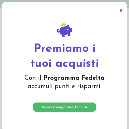
Spedizione in Italia gratuita oltre € 79
×
0
Home
Abbigliamento
Bambino
Calze e calzamaglie
Calzino lungo in
lana mista cotone bio - col. blu a righe
Premiamo i
tuoi acquisti
Con il
Programma Fedeltà
accumuli punti e risparmi.
Scopri il programma fedeltà