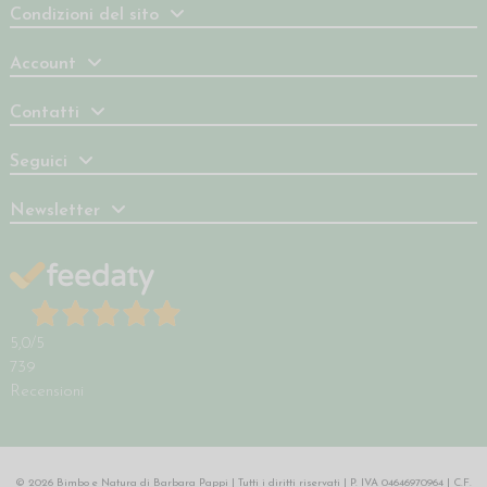
Condizioni del sito
Account
Contatti
Seguici
Newsletter
5,0
/5
739
Recensioni
© 2026 Bimbo e Natura di Barbara Pappi | Tutti i diritti riservati | P. IVA 04646970964 | C.F.