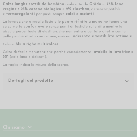
Calze lunghe sottili da bambino
realizzate da
Grödo
in
75% lana
vergine / 23% cotone biologico
e
2%
elasthan
, dermocompatibili
e
termoregolanti
per piedi sempre
caldi e asciutti
.
La lavorazione a maglia liscia e le
punte rifinite a mano
ne fanno una
calza molto
confortevole
senza punti di fastidio sulle dita mentre la
piccola percentuale di elasthan, che non entra a contato diretto con la
pelle perché ritorto con cotone, assicura
aderenza e vestibilità ottimale
.
Colore:
blu a righe multicolore
.
Calza di facile manutenzione perché comodamente
lavabile in lavatrice a
30°
(ciclo lana o delicati).
La taglia indica la misura della scarpa.
Dettagli del prodotto
Chi siamo