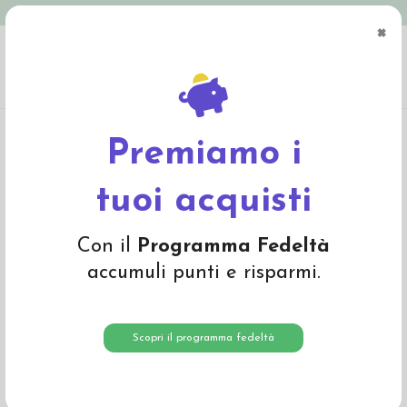
Spedizione in Italia gratuita oltre € 79
×
0
Home
Abbigliamento
Bambino
Calze e calzamaglie
Calzini corti in
cotone bio - col. lilla
Premiamo i
tuoi acquisti
Con il
Programma Fedeltà
accumuli punti e risparmi.
Scopri il programma fedeltà