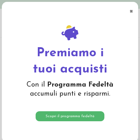
Spedizione in Italia gratuita oltre € 79
×
0
Home
Mamma e Bambino
Bavaglini
Bavaglino in spugna con maniche - col.
giallo
Premiamo i
tuoi acquisti
Con il
Programma Fedeltà
accumuli punti e risparmi.
Scopri il programma fedeltà