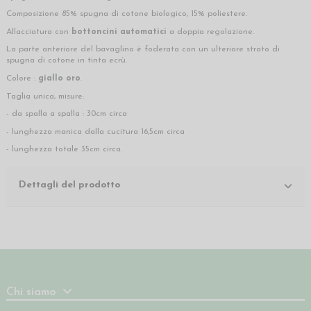
Composizione 85% spugna di cotone biologico, 15% poliestere.
Allacciatura con
bottoncini automatici
a doppia regolazione.
La parte anteriore del bavaglino è foderata con un ulteriore strato di
spugna di cotone in tinta ecrù.
Colore :
giallo oro
.
Taglia unica, misure:
- da spalla a spalla : 30cm circa
- lunghezza manica dalla cucitura 16,5cm circa
- lunghezza totale 35cm circa.
Dettagli del prodotto
Chi siamo