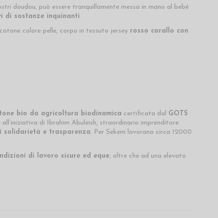
ostri doudou, può essere tranquillamente messa in mano al bebé
vi di sostanze inquinanti
.
 cotone colore pelle, corpo in tessuto jersey
rosso corallo con
tone bio da agricoltura biodinamica
certificata dal
GOTS
ll’iniziativa di Ibrahim Abuleish, straordinario imprenditore
di solidarietà e trasparenza
. Per Sekem lavorano circa 12000
ndizioni di lavoro sicure ed eque
, oltre che ad una elevato