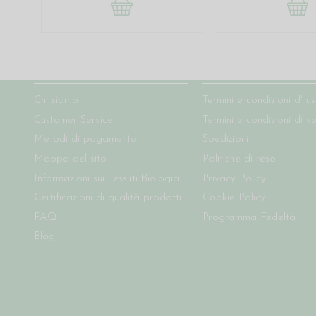
Chi siamo
Condizioni del sito
Chi siamo
Termini e condizioni d' u
Customer Service
Termini e condizioni di v
Metodi di pagamento
Spedizioni
Mappa del sito
Politiche di reso
Informazioni sui Tessuti Biologici
Privacy Policy
Certificazioni di qualità prodotti
Cookie Policy
FAQ
Programma Fedeltà
Blog