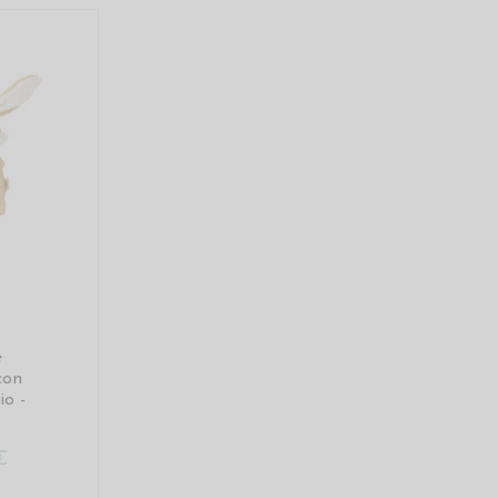
e
on
io -
€