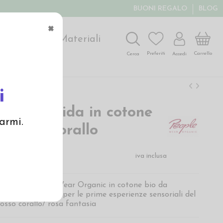
BUONI REGALO
BLOG
×
ochi
Arte
Materiali
Carrello
Preferiti
Accedi
Cerca
i
na morbida in cotone
armi.
l. rosso corallo
€
iva inclusa
bida di People Wear Organic in cotone bio da
odinamica, ideale per le prime esperienze sensoriali del
osso corallo/ rosa fantasia