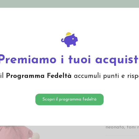
nolini Eco
Mamma e Bebè
Bio Cosmesi
Gi
Offerte
Brand
anetti
Bambolina morbida in cotone bio - col. rosso corallo
Premiamo i tuoi acquist
Bamboli
il
Programma Fedeltà
accumuli punti e risp
bio - co
13,00 
Scopri il programma fedeltà
Bambolina mor
coltivazione bi
neonato, toni r