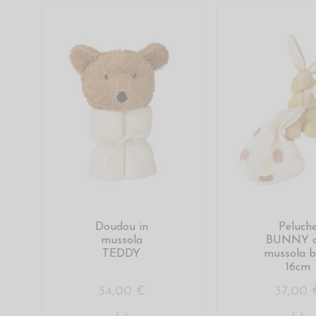
Doudou in
Peluch
mussola
BUNNY c
TEDDY
mussola b
16cm
34,00 €
37,00 