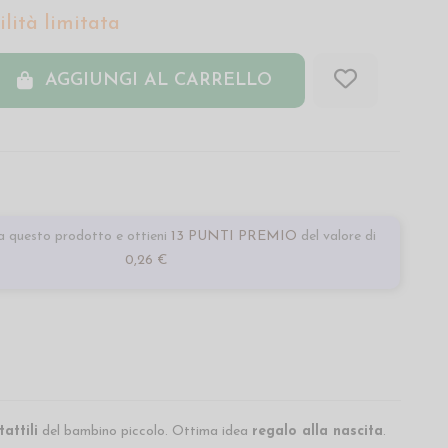
lità limitata
AGGIUNGI AL CARRELLO
 questo prodotto e ottieni
13 PUNTI PREMIO
del valore di
0,26 €
attili
del bambino piccolo. Ottima idea
regalo alla nascita
.