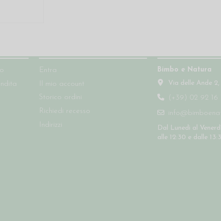
Account
Contatti
Bimbo e Natura
so
Entra
Via delle Ande 2,
endita
Il mio account
Storico ordini
(+39) 02 92 16 
Richiedi recesso
info@bimboenatu
Indirizzi
Dal Lunedì al Venerdì
alle 12:30 e dalle 13: