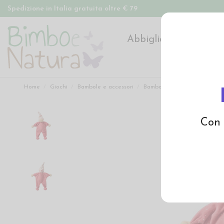
Spedizione in Italia gratuita oltre € 79
Abbigliamento
Pan
Home
Giochi
Bambole e accessori
Bambole Waldorf, doudou, n
Con 