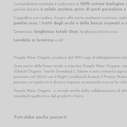
La bambolina morbida è realizzata in
100% cotone biologico
c
perché dotato di
solide cuciture
,
privo di parti pericolose o 
Cappellino con nodino, fissato alla testa mediante cucitura, reali
puntini rosa
. I
tratti degli occhi e della bocca ricamati a
Dimensioni:
lunghezza totale 21cm
, larghezza 20cm circa .
Lavabile in lavatrice
a 40°.
People Wear Organic produce dal 1993 capi di abbigliamento bio
Gran parte della linea tessile a marchio People Wear Organic vi
(Global Organic Textile Standard ). Sekem è una comunità agricola
premiato nel 2003 con il Right Livelihood Award, il Premio Nobe
persone occupate in 6 diverse imprese economiche tra cui la colt
People Wear Organic si avvale anche della collaborazione di alt
standard qualitativo del prodotto finito.
Potrebbe anche piacerti