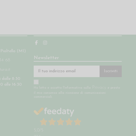
Seguici
 Pioltello (MI)
Newsletter
14 68
ra.it
Iscriviti
 dalle 8:30
30 alle 16:30
Privacy
Ho letto e accetto l'informativa sulla
e presto
il mio consenso alla ricezione di comunicazioni
commerciali.
5,0
/5