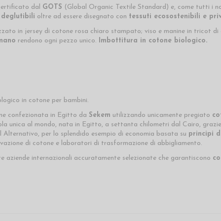
ertificato dal
GOTS
(Global Organic Textile Standard) e, come tutti i n
deglutibili
oltre ad essere disegnato con
tessuti ecosostenibili e pri
zzato in jersey di cotone rosa chiaro stampato; viso e manine in tricot di
 mano
rendono ogni pezzo unico.
Imbottitura in cotone biologico.
logico in cotone per bambini.
ene confezionata in Egitto da
Sekem
utilizzando unicamente pregiato
co
 unica al mondo, nata in Egitto, a settanta chilometri dal Cairo, grazie a
l Alternativo, per lo splendido esempio di economia basata su
principi 
ivazione di cotone e laboratori di trasformazione di abbigliamento.
re aziende internazionali accuratamente selezionate che garantiscono
co