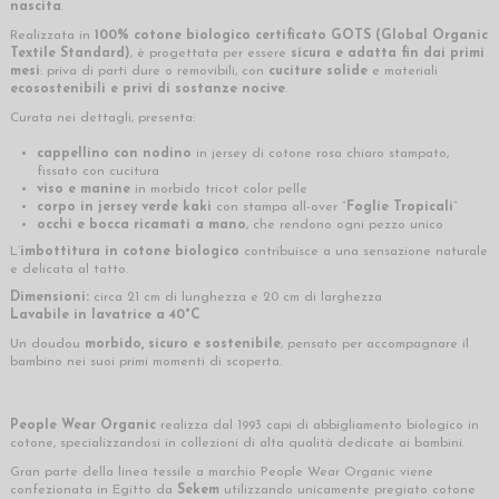
nascita
.
Realizzata in
100% cotone biologico certificato GOTS (Global Organic
Textile Standard)
, è progettata per essere
sicura e adatta fin dai primi
mesi
: priva di parti dure o removibili, con
cuciture solide
e materiali
ecosostenibili e privi di sostanze nocive
.
Curata nei dettagli, presenta:
cappellino con nodino
in jersey di cotone rosa chiaro stampato,
fissato con cucitura
viso e manine
in morbido tricot color pelle
corpo in jersey verde kaki
con stampa all-over “
Foglie Tropicali
”
occhi e bocca ricamati a mano
, che rendono ogni pezzo unico
L’
imbottitura in cotone biologico
contribuisce a una sensazione naturale
e delicata al tatto.
Dimensioni:
circa 21 cm di lunghezza e 20 cm di larghezza
Lavabile in lavatrice a 40°C
Un doudou
morbido, sicuro e sostenibile
, pensato per accompagnare il
bambino nei suoi primi momenti di scoperta.
People Wear Organic
realizza dal 1993 capi di abbigliamento biologico in
cotone, specializzandosi in collezioni di alta qualità dedicate ai bambini.
Gran parte della linea tessile a marchio People Wear Organic viene
confezionata in Egitto da
Sekem
utilizzando unicamente pregiato cotone