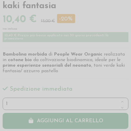
kaki fantasia
10,40 €
-20%
13,00 €
iva inclusa
10,40 € Prezzo più basso applicato nei 30 giorni precedenti la
promozione
Bambolina morbida
di
People Wear Organic
realizzata
in
cotone bio
da coltivazione biodinamica, ideale per le
prime esperienze sensoriali del neonato
, toni verde kaki
fantasia/ azzurro pastello
Spedizione immediata
AGGIUNGI AL CARRELLO