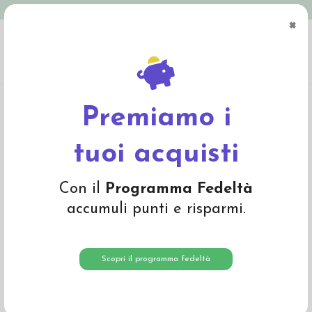
Spedizione in Italia gratuita oltre € 79
×
0
Home
Giochi
Bambole e accessori
Bambole Waldorf, doudou, nanetti
Bambolina morbida in cotone bio - col. verde kaki fantasia
Premiamo i
-20%
tuoi acquisti
Con il
Programma Fedeltà
accumuli punti e risparmi.
Scopri il programma fedeltà