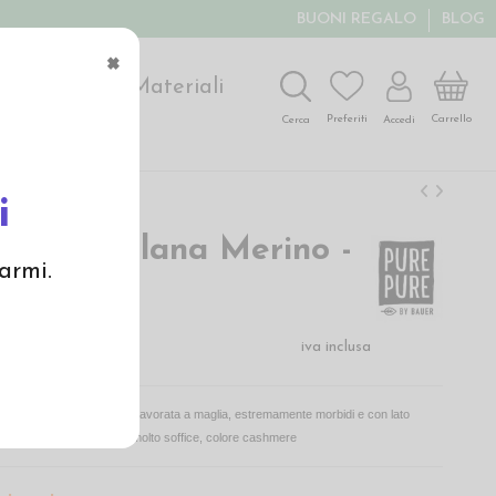
BUONI REGALO
BLOG
×
ochi
Arte
Materiali
Carrello
Preferiti
Accedi
Cerca
i
donna in lana Merino -
armi.
shmere
€
iva inclusa
e in pura lana Merino bio lavorata a maglia, estremamente morbidi e con lato
spazzolata per un effetto molto soffice, colore cashmere