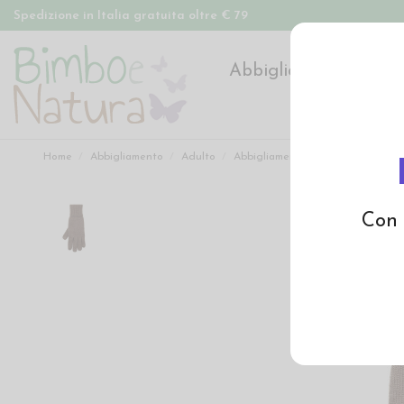
Spedizione in Italia gratuita oltre € 79
Abbigliamento
Pan
Home
Abbigliamento
Adulto
Abbigliamento adulto
Guanti d
Con 