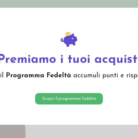
nolini Eco
Mamma e Bebè
Bio Cosmesi
Gi
Offerte
Brand
onna in lana Merino -col. cashmere
Premiamo i tuoi acquist
Guanti 
il
Programma Fedeltà
accumuli punti e risp
col. ca
29,95 
Scopri il programma fedeltà
Guanti donna Pure Pur
interno a lavorazione 