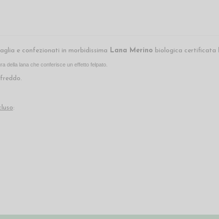
aglia e confezionati in morbidissima
Lana Merino
biologica certificata
ura della lana che conferisce un effetto felpato.
 freddo.
cluso
: