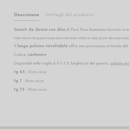
Descrizione
Dettagli del prodotto
Guanti da donna
con dita
di Pure Pure finemente lavorati a m
Il lato interno dei guanti risulta particolarmente soffice e caldo grazie alla spazzolat
Il
lungo polsino risvoltabile
offre una protezione ottimale dal
Colore:
cashmere
.
Disponibili nelle taglie 6.5-7-7.5, lunghezza del guanto,
polsino es
tg 6.5
: 17cm circa
tg 7
: 18cm circa
tg 7.5
: 19cm circa