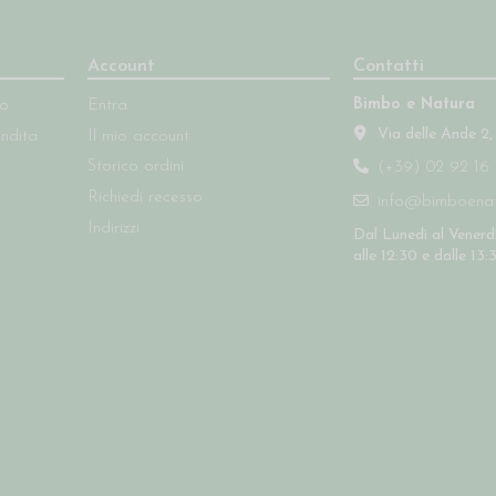
Account
Contatti
Bimbo e Natura
so
Entra
Via delle Ande 2,
endita
Il mio account
Storico ordini
(+39) 02 92 16 
Richiedi recesso
info@bimboenatu
Indirizzi
Dal Lunedì al Venerdì
alle 12:30 e dalle 13: