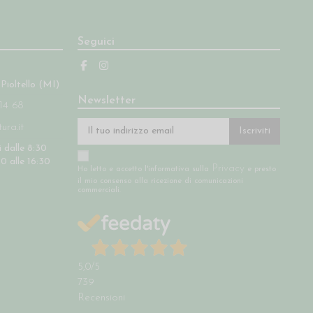
Seguici
 Pioltello (MI)
Newsletter
14 68
ra.it
Iscriviti
 dalle 8:30
30 alle 16:30
Privacy
Ho letto e accetto l'informativa sulla
e presto
il mio consenso alla ricezione di comunicazioni
commerciali.
5,0
/5
739
Recensioni