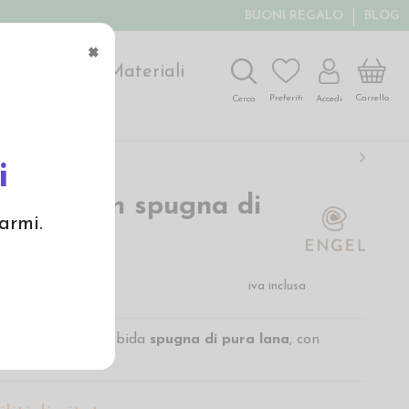
BUONI REGALO
BLOG
×
ochi
Arte
Materiali
Carrello
Preferiti
Accedi
Cerca
i
neonato in spugna di
armi.
€
iva inclusa
to
di
Enge
l in morbida
spugna di pura lana
, con
 piedini