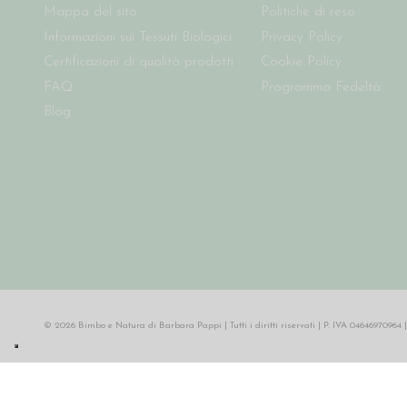
Mappa del sito
Politiche di reso
Informazioni sui Tessuti Biologici
Privacy Policy
Certificazioni di qualità prodotti
Cookie Policy
FAQ
Programma Fedeltà
Blog
© 2026 Bimbo e Natura di Barbara Pappi | Tutti i diritti riservati | P. IVA 046469709