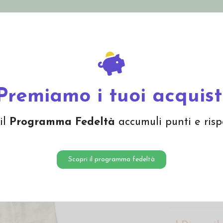
nolini Eco
Mamma e Bebè
Bio Cosmesi
Gi
Offerte
Brand
neonato in spugna di lana
Premiamo i tuoi acquist
Tutina 
il
Programma Fedeltà
accumuli punti e risp
lana
55,00 
Scopri il programma fedeltà
Tutina neona
manica lunga e