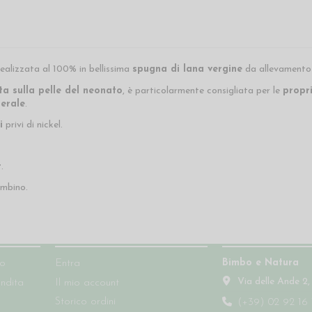
ealizzata al 100% in bellissima
spugna di lana vergine
da allevamento 
ta sulla pelle del neonato
, è particolarmente consigliata per le
propr
erale
.
i
privi di nickel.
t
.
ambino.
Account
Contatti
Bimbo e Natura
so
Entra
Via delle Ande 2,
endita
Il mio account
Storico ordini
(+39) 02 92 16 