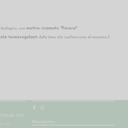
biologico, con
motivo ricamato "Pecora"
.
ietà termoregolant
i della lana che conferiscono al neonato il
Seguici
 Pioltello (MI)
Newsletter
14 68