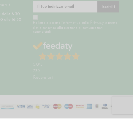
ra.it
Iscriviti
 dalle 8:30
30 alle 16:30
Privacy
Ho letto e accetto l'informativa sulla
e presto
il mio consenso alla ricezione di comunicazioni
commerciali.
5,0
/5
739
Recensioni