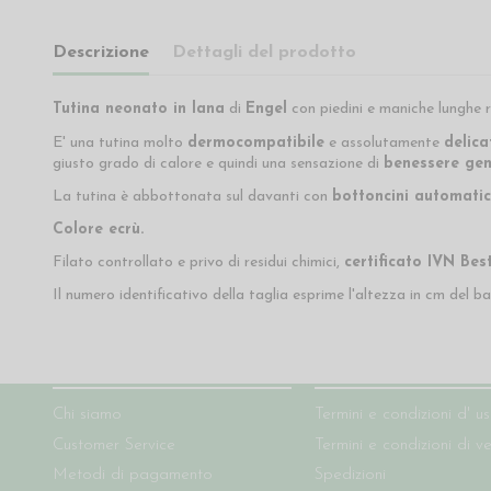
Descrizione
Dettagli del prodotto
Tutina neonato in lana
di
Engel
con piedini e maniche lunghe r
E' una tutina molto
dermocompatibile
e assolutamente
delica
giusto grado di calore e quindi una sensazione di
benessere gen
La tutina è abbottonata sul davanti con
bottoncini automatic
Colore ecrù.
Filato controllato e privo di residui chimici,
certificato IVN Bes
Il numero identificativo della taglia esprime l'altezza in cm del b
Chi siamo
Condizioni del sito
Chi siamo
Termini e condizioni d' u
Customer Service
Termini e condizioni di v
Metodi di pagamento
Spedizioni