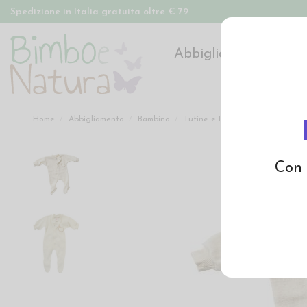
Spedizione in Italia gratuita oltre € 79
Abbigliamento
Pan
Home
Abbigliamento
Bambino
Tutine e Pagliaccetti
Tutina 
Con 