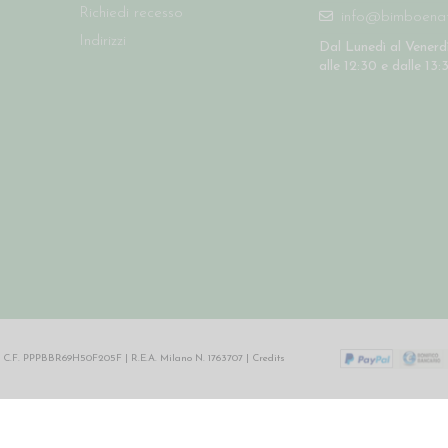
Richiedi recesso
info@bimboenatu
Indirizzi
Dal Lunedì al Venerdì
alle 12:30 e dalle 13:
64 | C.F. PPPBBR69H50F205F | R.E.A. Milano N. 1763707 |
Credits