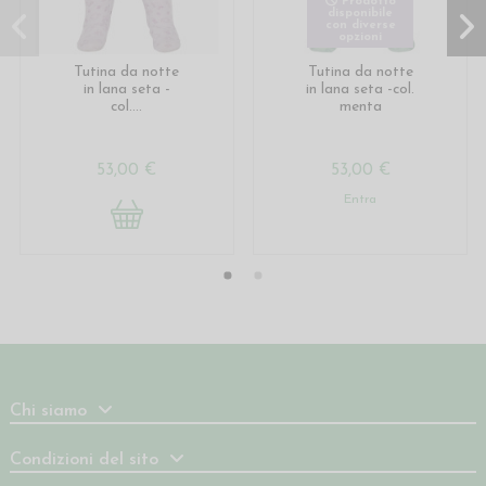
Prodotto
disponibile
con diverse
opzioni
Tutina da notte
Tutina da notte
in lana seta -
in lana seta -col.
col....
menta
53,00 €
53,00 €
Entra
Chi siamo
Condizioni del sito