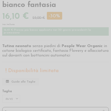
bianco fantasia
16,10 €
-30%
23,00 €
iva inclusa
16,10 € Prezzo più basso applicato nei 30 giorni precedenti la
promozione
Tutina neonato
senza piedini di
People Wear Organic
in
cotone biologico certificato, fantasia Flowery e allacciatura
sul davanti con bottoncini automatici
Disponibilità limitata
Guide alle Taglie
Taglia