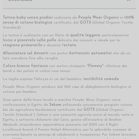
Tutina baby senza piedini
realizzata da
People Wear Organic
in
100%
jersey di cotone biologico
certificato dal
GOTS
(Global Organic Textile
Standard).
La tutina è realizzata con un filato di
qualità leggera
, particolarmente
liscio e piacevole sulla pelle
delicata dei neonati e ideale per la
stagione primaverile
e durante l'
estate
.
Allacciatura sul davanti
con pratici
bottoncini automatici
che da un
lato scendono fino alla caviglia.
Colore bianco
fantasia
con motivo stampato "
Flowery"
. rifinitura dei
bordi e dei polsini in colore rosa tenue.
La taglia esprime l'altezza in cm del bambino,
vestibilità comoda
.
People Wear Organic produce dal 1993 capi di abbigliamento biologico in
cotone per bambini.
Gran parte della linea tessile a marchio People Wear Organic viene
confezionata in Egitto da
Sekem
utilizzando unicamente pregiato cotone
bio da agricoltura biodinamica certificata dal
GOTS
(Global Organic
Textile Standard ). Sekem è una comunità agricola unica al mondo, nata in
Egitto, a settanta chilometri dal Cairo, grazie all’iniziativa di Ibrahim
Abuleish, straordinario imprenditore premiato nel 2003 con il Right
Livelihood Award, il Premio Nobel Alternativo, per lo splendido esempio di
economia basata su principi di solidarietà e trasparenza. Per Sekem lavorano