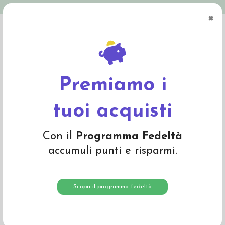
Spedizione in Italia gratuita oltre € 79
×
0
Home
Abbigliamento
Bambino
Tutine e Pagliaccetti
Tutina intera in
cotone biologico "Flowery" - col. bianco fantasia
Premiamo i
-30%
tuoi acquisti
Con il
Programma Fedeltà
accumuli punti e risparmi.
Scopri il programma fedeltà