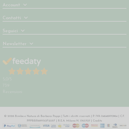
Account
Contatti
Seguici
Newsletter
5,0
/5
739
Recensioni
© 2026 Bimbo e Natura di Barbara Pappi | Tutti i diritti riservati | P. IVA 04646970964 | C.F.
PPPBBR69H50F205F | R.E.A. Milano N. 1763707 |
Credits