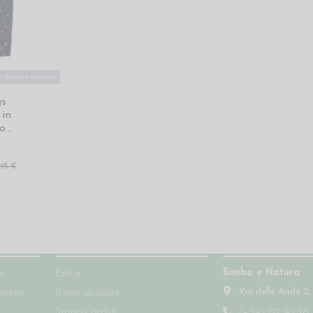
 diverse opzioni
gs
in
...
,95 €
Account
Contatti
Bimbo e Natura
so
Entra
Via delle Ande 2,
endita
Il mio account
Storico ordini
(+39) 02 92 16 