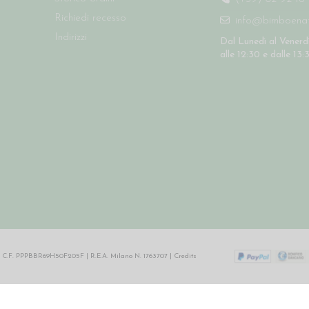
Richiedi recesso
info@bimboenatu
Indirizzi
Dal Lunedì al Venerdì
alle 12:30 e dalle 13:
64 | C.F. PPPBBR69H50F205F | R.E.A. Milano N. 1763707 |
Credits