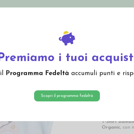
nolini Eco
Mamma e Bebè
Bio Cosmesi
Gi
Offerte
Brand
in cotone bio "Skates" - col. azzurro
Premiamo i tuoi acquist
T-Shirt 
il
Programma Fedeltà
accumuli punti e risp
col. azz
12,60
Scopri il programma fedeltà
12,60 € Prezzo pi
T-Shirt bambi
Organic
, con 