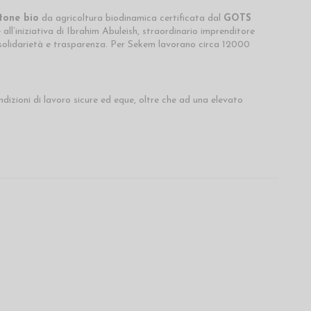
tone bio
da agricoltura biodinamica certificata dal
GOTS
ll’iniziativa di Ibrahim Abuleish, straordinario imprenditore
 solidarietà e trasparenza. Per Sekem lavorano circa 12000
izioni di lavoro sicure ed eque, oltre che ad una elevato