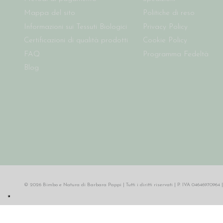
Mappa del sito
Politiche di reso
Informazioni sui Tessuti Biologici
Privacy Policy
Certificazioni di qualità prodotti
Cookie Policy
FAQ
Programma Fedeltà
Blog
© 2026 Bimbo e Natura di Barbara Pappi | Tutti i diritti riservati | P. IVA 046469709