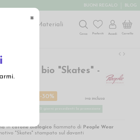
BUONI REGALO
BLOG
×
ochi
Arte
Materiali
Carrello
Preferiti
Accedi
Cerca
i
in cotone bio "Skates" -
armi.
urro
 €
18,00 €
-30%
iva inclusa
ù basso applicato nei 30 giorni precedenti la promozione
na
in
cotone biologico
fiammato di
People Wear
motivo "Skates" stampato sul davanti