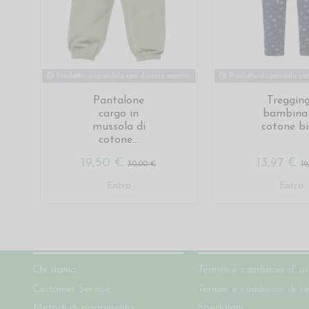
Prodotto disponibile con diverse opzioni
Prodotto disponibile con
Pantalone
Treggin
cargo in
bambina 
mussola di
cotone bio
cotone...
19,50 €
13,97 €
30,00 €
19
Entra
Entra
Chi siamo
Condizioni del sito
Chi siamo
Termini e condizioni d' u
Customer Service
Termini e condizioni di v
Metodi di pagamento
Spedizioni