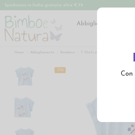
Spedizione in Italia gratuita oltre € 79
Abbigliamento
Pan
Home
Abbigliamento
Bambino
T-Shirts e Magliette
T-Shirt 
-30%
Con 