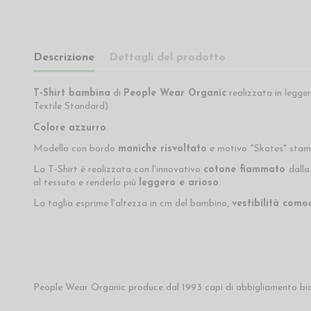
Descrizione
Dettagli del prodotto
T-Shirt bambina
di
People Wear Organic
realizzata in legger
Textile Standard).
Colore azzurro
.
Modello con bordo
maniche risvoltato
e motivo
"Skates" stam
La T-Shirt è realizzata con l'innovativo
cotone fiammato
dall
al tessuto e renderlo più
leggero e arioso
.
La taglia esprime l'altezza in cm del bambino,
vestibilità como
People Wear Organic produce dal 1993 capi di abbigliamento bio