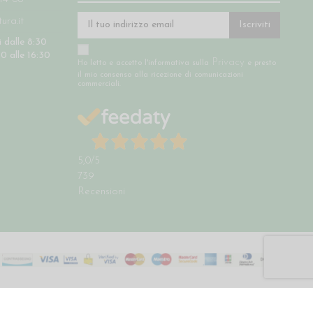
ra.it
Iscriviti
 dalle 8:30
30 alle 16:30
Privacy
Ho letto e accetto l'informativa sulla
e presto
il mio consenso alla ricezione di comunicazioni
commerciali.
5,0
/5
739
Recensioni