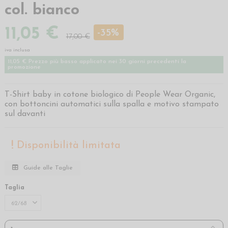
col. bianco
11,05 €
-35%
17,00 €
iva inclusa
11,05 € Prezzo più basso applicato nei 30 giorni precedenti la
promozione
T-Shirt baby in cotone biologico di People Wear Organic,
con bottoncini automatici sulla spalla e motivo stampato
sul davanti
Disponibilità limitata
Guide alle Taglie
Taglia