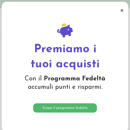
Spedizione in Italia gratuita oltre € 79
×
0
Home
Abbigliamento
Bambino
T-Shirts e Magliette
T-Shirt baby in
cotone biologico "Happiness" - col. bianco
Premiamo i
-35%
tuoi acquisti
Con il
Programma Fedeltà
accumuli punti e risparmi.
Scopri il programma fedeltà