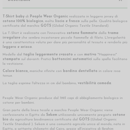
T-Shirt baby
di
People Wear Organic
realizzata in leggero jersey di
cotone 100% biologico
, molto
liscio e fresco
sulla pelle. Qualità biologica
certificata dal marchio
GOTS
(Global Organic Textile Standard).
La T-Shirt è realizzata con l'innovativo
cotone fiammato
dalla
trama
irregolare
che sembra incastonare piccole fiammelle di filato. L'irregolarità
è una caratteristica voluta per dare più personalità al tessuto e renderlo più
leggero e arioso
.
Modello dal
taglio leggermente svasato
e con
motivo
"Happiness"
stampato
sul davanti. Pratici
bottoncini automatici
sulla spalla facilitano
la vestizione.
Colore bianco
,
maniche rifinite con
bordino dentellato
in colore rosa
tenue.
La taglia esprime l'altezza in cm del bambino,
vestibilità comoda
.
People Wear Organic produce dal 1993 capi di abbigliamento biologico in
cotone per bambini.
Gran parte della linea tessile a marchio People Wear Organic viene
confezionata in Egitto da
Sekem
utilizzando unicamente pregiato
cotone
bio
da agricoltura biodinamica certificata dal
GOTS
(Global Organic
Textile Standard ). Sekem è una comunità agricola unica al mondo, nata in
Egitto, a settanta chilometri dal Cairo, grazie all’iniziativa di Ibrahim