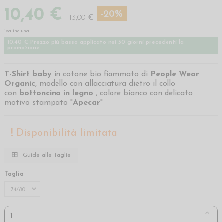
10,40 €
-20%
13,00 €
iva inclusa
10,40 € Prezzo più basso applicato nei 30 giorni precedenti la
promozione
T-Shirt baby
in cotone bio fiammato di
People Wear
Organic
, modello con allacciatura dietro il collo
con
bottoncino in legno
, colore bianco con delicato
motivo stampato "
Apecar
"
Disponibilità limitata
Guide alle Taglie
Taglia