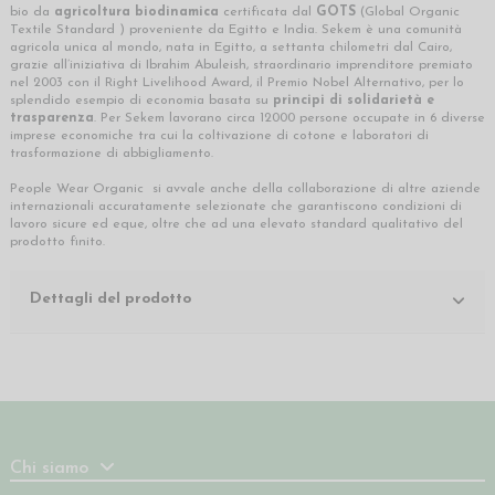
bio da
agricoltura biodinamica
certificata dal
GOTS
(Global Organic
Textile Standard ) proveniente da Egitto e India. Sekem è una comunità
agricola unica al mondo, nata in Egitto, a settanta chilometri dal Cairo,
grazie all’iniziativa di Ibrahim Abuleish, straordinario imprenditore premiato
nel 2003 con il Right Livelihood Award, il Premio Nobel Alternativo, per lo
splendido esempio di economia basata su
principi di solidarietà e
trasparenza
. Per Sekem lavorano circa 12000 persone occupate in 6 diverse
imprese economiche tra cui la coltivazione di cotone e laboratori di
trasformazione di abbigliamento.
People Wear Organic si avvale anche della collaborazione di altre aziende
internazionali accuratamente selezionate che garantiscono condizioni di
lavoro sicure ed eque, oltre che ad una elevato standard qualitativo del
prodotto finito.
Dettagli del prodotto
Chi siamo