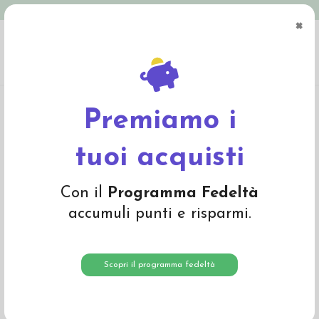
Spedizione in Italia gratuita oltre € 79
×
0
Home
Abbigliamento
Bambino
T-Shirts e Magliette
T-Shirt baby in
cotone bio "Apecar" - col. bianco
Premiamo i
-20%
tuoi acquisti
Con il
Programma Fedeltà
accumuli punti e risparmi.
Scopri il programma fedeltà