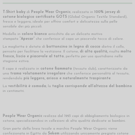
T-Shirt baby
di
People Wear Organic
, realizzata in
100% jersey di
cotone biologico certificato GOTS
(Global Organic Textile Standard),
fresca e leggera, ideale per offrire comfort e delicatezza sulla pelle
sensibile dei più piccoli.
Modello in
colore bianco
arricchito da un delicato motivo
stampato
“Apecar”
che conferisce al capo un piacevole tocco di colore.
La maglietta è dotata di
bottoncino in legno di cocco
dietro il collo,
pensato per facilitare la vestizione. Il cotone,
di alta qualità,
risulta
molto
fresco, liscio e piacevole al tatto
, perfetto per uso quotidiano nella
stagione estiva.
Il capo è realizzato in
cotone fiammato
(tessuto slub), caratterizzato da
una
trama volutamente irregolare
che conferisce personalità al tessuto,
rendendolo
più leggero, arioso e naturalmente traspirante
.
La
vestibilità è comoda
; la
taglia corrisponde all’altezza del bambino
in centimetri.
People Wear Organic
realizza dal 1993 capi di abbigliamento biologico in
cotone, specializzandosi in collezioni di alta qualità dedicate ai bambini.
Gran parte della linea tessile a marchio People Wear Organic viene
confezionata in Egitto da
Sekem
utilizzando unicamente pregiato cotone