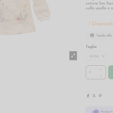
cotone bio fia
sulla spalla e
Disponibi
Guide alle 
Taglia
Acquista