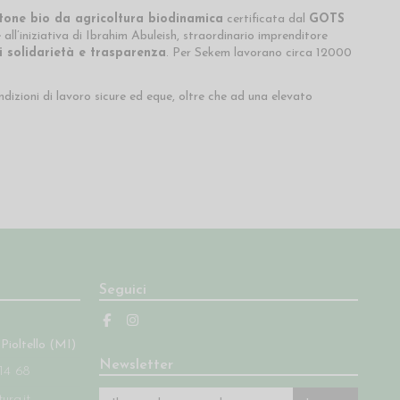
tone bio da agricoltura biodinamica
certificata dal
GOTS
ll’iniziativa di Ibrahim Abuleish, straordinario imprenditore
di solidarietà e trasparenza
. Per Sekem lavorano circa 12000
izioni di lavoro sicure ed eque, oltre che ad una elevato
Seguici
 Pioltello (MI)
Newsletter
14 68
ra.it