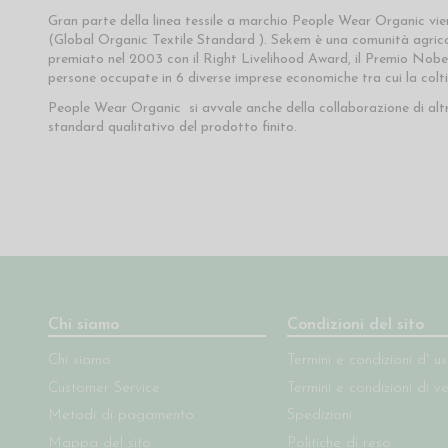
Gran parte della linea tessile a marchio People Wear Organic vi
(Global Organic Textile Standard ). Sekem è una comunità agricola
premiato nel 2003 con il Right Livelihood Award, il Premio Nobe
persone occupate in 6 diverse imprese economiche tra cui la colt
People Wear Organic si avvale anche della collaborazione di altr
standard qualitativo del prodotto finito.
Chi siamo
Condizioni del sito
Chi siamo
Termini e condizioni d' u
Customer Service
Termini e condizioni di v
Metodi di pagamento
Spedizioni
Mappa del sito
Politiche di reso