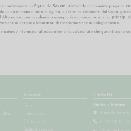
ene confezionata in Egitto da
Sekem
utilizzando unicamente pregiato
co
 unica al mondo, nata in Egitto, a settanta chilometri dal Cairo, grazie a
l Alternativo, per lo splendido esempio di economia basata su
principi 
ivazione di cotone e laboratori di trasformazione di abbigliamento.
e aziende internazionali accuratamente selezionate che garantiscono cond
Account
Contatti
Bimbo e Natura
so
Entra
Via delle Ande 2,
endita
Il mio account
Storico ordini
(+39) 02 92 16 
Richiedi recesso
info@bimboenatu