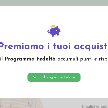
nolini Eco
Mamma e Bebè
Bio Cosmesi
Gi
Offerte
Brand
a lunga baby in cotone bio "Maus" - col. giallo rigato
Premiamo i tuoi acquist
Magliet
il
Programma Fedeltà
accumuli punti e risp
cotone 
rigato
Scopri il programma fedeltà
11,70 
11,70 € Prezzo pi
Maglietta baby