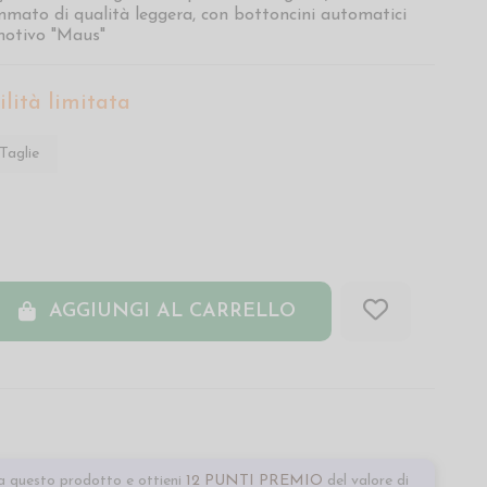
mmato di qualità leggera, con bottoncini automatici
 motivo "Maus"
lità limitata
Taglie
AGGIUNGI AL CARRELLO
 questo prodotto e ottieni
12 PUNTI PREMIO
del valore di