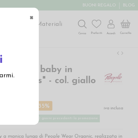
BUONI REGALO
BLOG
×
ochi
Arte
Materiali
Carrello
Preferiti
Accedi
Cerca
i
ta lunga baby in
armi.
bio "Maus" - col. giallo
€
18,00 €
-35%
iva inclusa
ù basso applicato nei 30 giorni precedenti la promozione
 a manica lunga di People Wear Organic, realizzata in