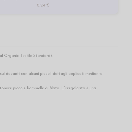
0,24 €
l Organic Textile Standard).
l davanti con alcuni piccoli dettagli applicati mediante
nare piccole fiammelle di filato. L'irregolarità è una