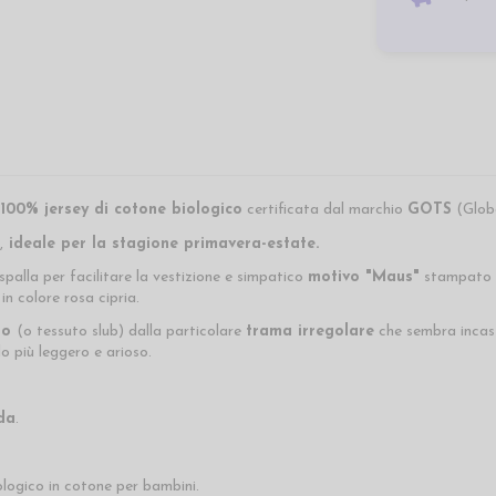
n
100% jersey di cotone biologico
certificata dal marchio
GOTS
(Globa
,
ideale per la stagione primavera-estate
.
 spalla per facilitare la vestizione e simpatico
motivo "Maus"
stampato su
 in colore rosa cipria.
to
(o tessuto slub) dalla particolare
trama irregolare
che sembra incasto
o più leggero e arioso.
da
.
logico in cotone per bambini.