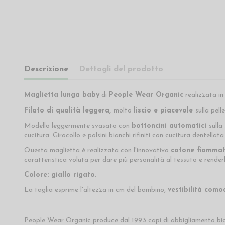
Descrizione
Dettagli del prodotto
Maglietta lunga baby
di
People Wear Organic
realizzata i
Filato di qualità leggera,
molto
liscio e piacevole
sulla pelle
Modello leggermente svasato con
bottoncini automatici
sulla
cucitura. Girocollo e polsini bianchi rifiniti con cucitura dentellata
Questa maglietta è realizzata con l'innovativo
cotone fiamma
caratteristica voluta per dare più personalità al tessuto e renderl
Colore: giallo rigato
.
La taglia esprime l'altezza in cm del bambino,
vestibilità como
People Wear Organic produce dal 1993 capi di abbigliamento bio