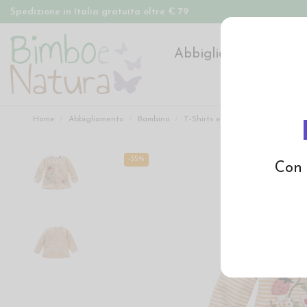
Spedizione in Italia gratuita oltre € 79
Abbigliamento
Pan
Home
Abbigliamento
Bambino
T-Shirts e Magliette
Magliett
-35%
Con 