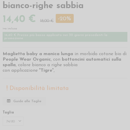
bianco-righe sabbia
14,40 €
-20%
18,00 €
iva inclusa
14,40 € Prezzo più basso applicato nei 30 giorni precedenti la
promozione
Maglietta baby a manica lunga
in morbido cotone bio di
People Wear Organic
, con
bottoncini automatici sulla
spalla
, colore bianco a righe sabbia
con applicazione "
Tigre
",
Disponibilità limitata
Guide alle Taglie
Taglia