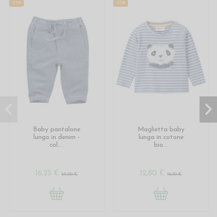
-35%
-20%
Baby pantalone
Maglietta baby
lungo in denim -
lunga in cotone
col....
bio...
16,25 €
12,80 €
25,00 €
16,00 €