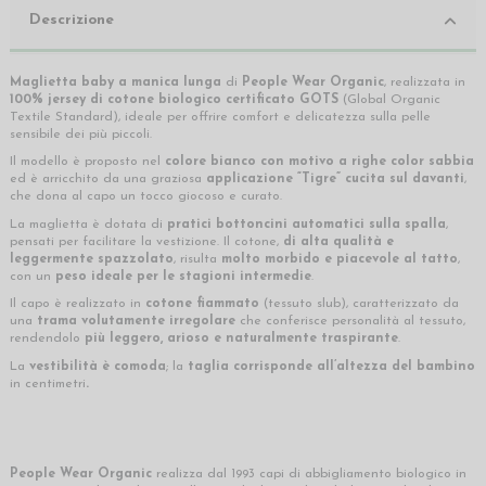
Descrizione
Maglietta baby a manica lunga
di
People Wear Organic
, realizzata in
100% jersey di cotone biologico certificato GOTS
(Global Organic
Textile Standard), ideale per offrire comfort e delicatezza sulla pelle
sensibile dei più piccoli.
Il modello è proposto nel
colore bianco con motivo a righe color sabbia
ed è arricchito da una graziosa
applicazione “Tigre” cucita sul davanti
,
che dona al capo un tocco giocoso e curato.
La maglietta è dotata di
pratici bottoncini automatici sulla spalla
,
pensati per facilitare la vestizione. Il cotone,
di alta qualità e
leggermente spazzolato
, risulta
molto morbido e piacevole al tatto
,
con un
peso ideale per le stagioni intermedie
.
Il capo è realizzato in
cotone fiammato
(tessuto slub), caratterizzato da
una
trama volutamente irregolare
che conferisce personalità al tessuto,
rendendolo
più leggero, arioso e naturalmente traspirante
.
La
vestibilità è comoda
; la
taglia corrisponde all’altezza del bambino
in centimetri
.
People Wear Organic
realizza dal 1993 capi di abbigliamento biologico in