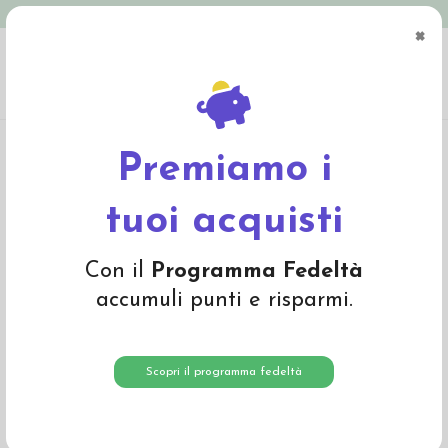
Spedizione in Italia gratuita oltre € 79
×
0
Home
Abbigliamento
Bambino
T-Shirts e Magliette
Maglietta baby
lunga in cotone bio "Tigre" - col. bianco-righe sabbia
Premiamo i
-20%
tuoi acquisti
Con il
Programma Fedeltà
accumuli punti e risparmi.
Scopri il programma fedeltà