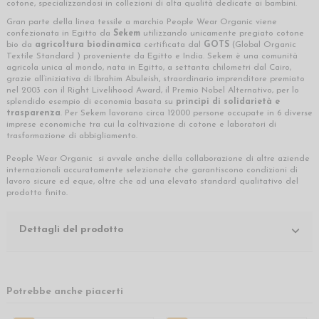
cotone, specializzandosi in collezioni di alta qualità dedicate ai bambini.
Gran parte della linea tessile a marchio People Wear Organic viene
confezionata in Egitto da
Sekem
utilizzando unicamente pregiato cotone
bio da
agricoltura biodinamica
certificata dal
GOTS
(Global Organic
Textile Standard ) proveniente da Egitto e India. Sekem è una comunità
agricola unica al mondo, nata in Egitto, a settanta chilometri dal Cairo,
grazie all’iniziativa di Ibrahim Abuleish, straordinario imprenditore premiato
nel 2003 con il Right Livelihood Award, il Premio Nobel Alternativo, per lo
splendido esempio di economia basata su
principi di solidarietà e
trasparenza
. Per Sekem lavorano circa 12000 persone occupate in 6 diverse
imprese economiche tra cui la coltivazione di cotone e laboratori di
trasformazione di abbigliamento.
People Wear Organic si avvale anche della collaborazione di altre aziende
internazionali accuratamente selezionate che garantiscono condizioni di
lavoro sicure ed eque, oltre che ad una elevato standard qualitativo del
prodotto finito.
Dettagli del prodotto
Potrebbe anche piacerti