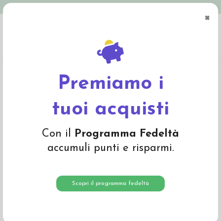
Spedizione in Italia gratuita oltre € 79
×
0
Home
Abbigliamento
Bambino
T-Shirts e Magliette
Maglietta baby in
cotone bio "Bunny" - col. rosa pois
Premiamo i
-40%
tuoi acquisti
Con il
Programma Fedeltà
accumuli punti e risparmi.
Scopri il programma fedeltà