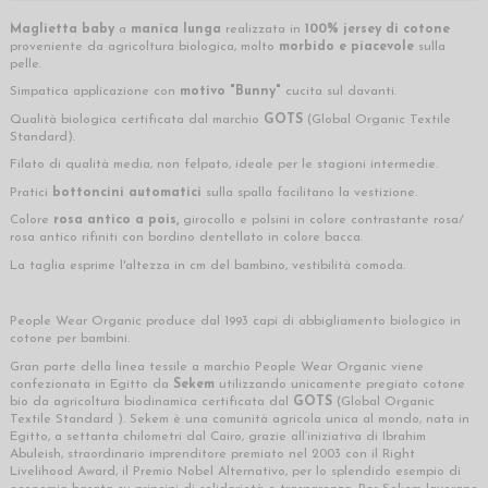
Maglietta baby
a
manica lunga
realizzata in
100% jersey di cotone
proveniente da agricoltura biologica, molto
morbido e piacevole
sulla
pelle.
Simpatica applicazione con
motivo "Bunny"
cucita sul davanti.
Qualità biologica certificata dal marchio
GOTS
(Global Organic Textile
Standard).
Filato di qualità media, non felpato, ideale per le stagioni intermedie.
Pratici
bottoncini automatici
sulla spalla facilitano la vestizione.
Colore
rosa antico a pois,
girocollo e polsini in colore contrastante rosa/
rosa antico rifiniti con bordino dentellato in colore bacca.
La taglia esprime l'altezza in cm del bambino, vestibilità comoda.
People Wear Organic produce dal 1993 capi di abbigliamento biologico in
cotone per bambini.
Gran parte della linea tessile a marchio People Wear Organic viene
confezionata in Egitto da
Sekem
utilizzando unicamente pregiato cotone
bio da agricoltura biodinamica certificata dal
GOTS
(Global Organic
Textile Standard ). Sekem è una comunità agricola unica al mondo, nata in
Egitto, a settanta chilometri dal Cairo, grazie all’iniziativa di Ibrahim
Abuleish, straordinario imprenditore premiato nel 2003 con il Right
Livelihood Award, il Premio Nobel Alternativo, per lo splendido esempio di