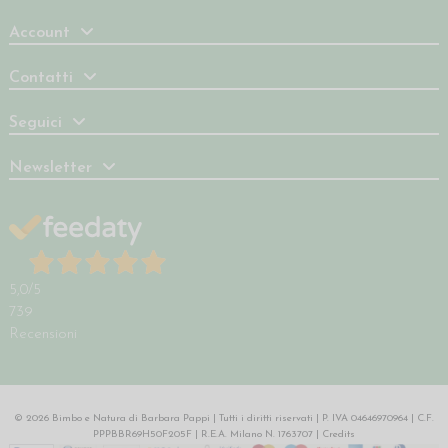
Account
Contatti
Seguici
Newsletter
5,0
/5
739
Recensioni
© 2026 Bimbo e Natura di Barbara Pappi | Tutti i diritti riservati | P. IVA 04646970964 | C.F.
PPPBBR69H50F205F | R.E.A. Milano N. 1763707 |
Credits