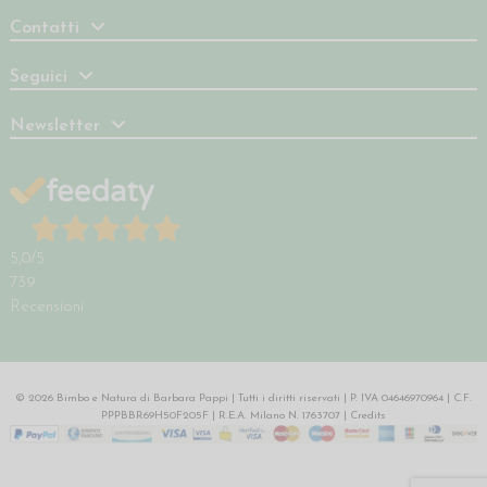
Contatti
Seguici
Newsletter
5,0
/5
739
Recensioni
© 2026 Bimbo e Natura di Barbara Pappi | Tutti i diritti riservati | P. IVA 04646970964 | C.F.
PPPBBR69H50F205F | R.E.A. Milano N. 1763707 |
Credits