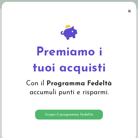
Spedizione in Italia gratuita oltre € 79
×
0
Home
Abbigliamento
Bambino
T-Shirts e Magliette
Maglietta baby in
cotone bio "Bunny" - col. righe rosa
Premiamo i
-40%
tuoi acquisti
Con il
Programma Fedeltà
accumuli punti e risparmi.
Scopri il programma fedeltà