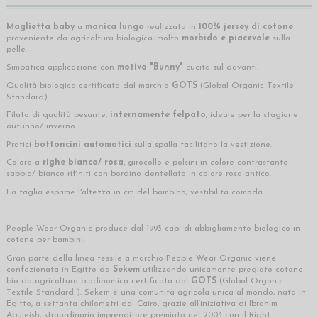
Maglietta baby
a
manica lunga
realizzata in
100% jersey di cotone
proveniente da agricoltura biologica, molto
morbido e piacevole
sulla
pelle.
Simpatica applicazione con
motivo "Bunny"
cucita sul davanti.
Qualità biologica certificata dal marchio
GOTS
(Global Organic Textile
Standard).
Filato di qualità pesante,
internamente felpato
, ideale per la stagione
autunno/ inverno.
Pratici
bottoncini automatici
sulla spalla facilitano la vestizione.
Colore a
righe bianco/ rosa,
girocollo e polsini in colore contrastante
sabbia/ bianco rifiniti con bordino dentellato in colore rosa antico.
La taglia esprime l'altezza in cm del bambino, vestibilità comoda.
People Wear Organic produce dal 1993 capi di abbigliamento biologico in
cotone per bambini.
Gran parte della linea tessile a marchio People Wear Organic viene
confezionata in Egitto da
Sekem
utilizzando unicamente pregiato cotone
bio da agricoltura biodinamica certificata dal
GOTS
(Global Organic
Textile Standard ). Sekem è una comunità agricola unica al mondo, nata in
Egitto, a settanta chilometri dal Cairo, grazie all’iniziativa di Ibrahim
Abuleish, straordinario imprenditore premiato nel 2003 con il Right