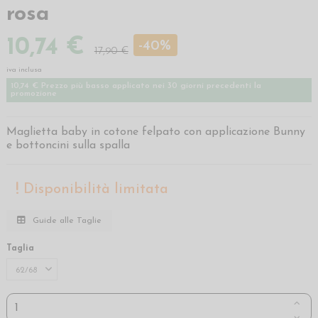
rosa
10,74 €
-40%
17,90 €
iva inclusa
10,74 € Prezzo più basso applicato nei 30 giorni precedenti la
promozione
Maglietta baby in cotone felpato con applicazione Bunny
e bottoncini sulla spalla
Disponibilità limitata
Guide alle Taglie
Taglia