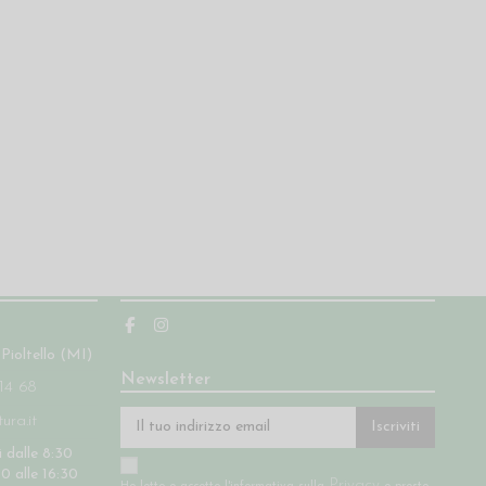
Seguici
 Pioltello (MI)
Newsletter
14 68
ra.it
Iscriviti
 dalle 8:30
30 alle 16:30
Privacy