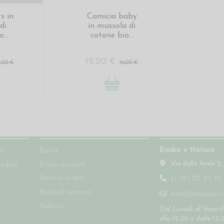
s in
Camicia baby
di
in mussola di
...
cotone bio...
15,20 €
5,00 €
19,00 €
Account
Contatti
Bimbo e Natura
so
Entra
Via delle Ande 2,
endita
Il mio account
Storico ordini
(+39) 02 92 16 
Richiedi recesso
info@bimboenatu
Indirizzi
Dal Lunedì al Venerdì
alle 12:30 e dalle 13: