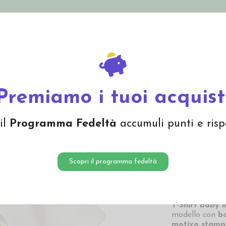
nolini Eco
Mamma e Bebè
Bio Cosmesi
Gi
Offerte
Brand
in cotone bio "Take it easy" - col. bianco
Premiamo i tuoi acquist
T-Shirt 
il
Programma Fedeltà
accumuli punti e risp
easy" - 
10,40
Scopri il programma fedeltà
10,40 € Prezzo pi
T-Shirt baby i
modello con
bo
motivo stampa