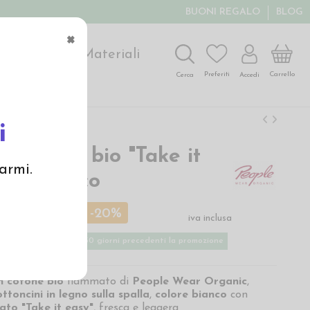
BUONI REGALO
BLOG
×
ochi
Arte
Materiali
Carrello
Preferiti
Accedi
Cerca
i
in cotone bio "Take it
armi.
col. bianco
 €
13,00 €
-20%
iva inclusa
ù basso applicato nei 30 giorni precedenti la promozione
n
cotone bio
fiammato di
People Wear Organic
,
ttoncini in legno sulla spalla
,
colore bianco
con
to "Take it easy"
, fresca e leggera