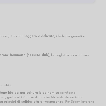
andard). Un capo
leggero e delicato
, ideale per garantire
otone fiammato (tessuto slub)
, la maglietta presenta una
 bambini.
tone bio da agricoltura biodinamica
certificata
, grazie all’iniziativa di Ibrahim Abuleish, straordinario
 su
principi di solidarietà e trasparenza
. Per Sekem lavorano