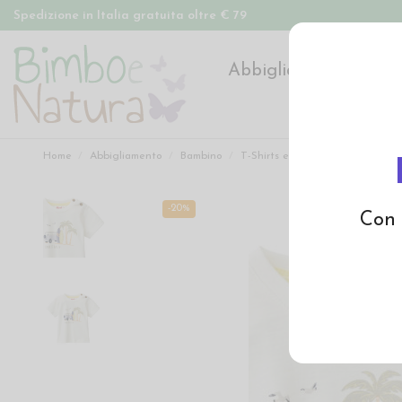
Spedizione in Italia gratuita oltre € 79
Abbigliamento
Pan
Home
Abbigliamento
Bambino
T-Shirts e Magliette
T-Shirt 
-20%
Con 