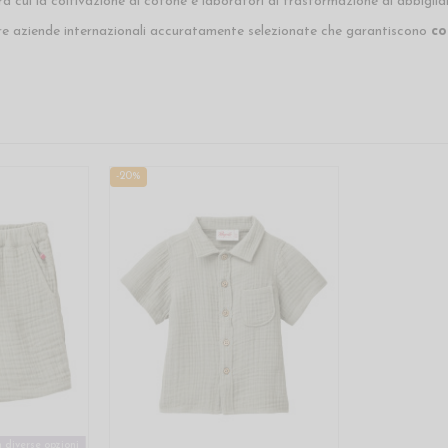
 cui la coltivazione di cotone e laboratori di trasformazione di abbigli
re aziende internazionali accuratamente selezionate che garantiscono
co
-20%
 diverse opzioni