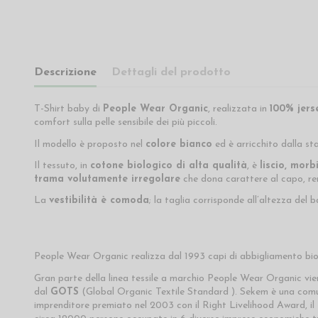
Descrizione
Dettagli del prodotto
T-Shirt baby di
People Wear Organic
, realizzata in
100% jers
comfort sulla pelle sensibile dei più piccoli.
Il modello è proposto nel
colore bianco
ed è arricchito dalla s
Il tessuto, in
cotone biologico di alta qualità
, è
liscio, morb
trama volutamente irregolare
che dona carattere al capo, r
La
vestibilità è comoda
; la taglia corrisponde all’altezza del 
People Wear Organic realizza dal 1993 capi di abbigliamento biolog
Gran parte della linea tessile a marchio People Wear Organic vi
dal
GOTS
(Global Organic Textile Standard ). Sekem è una comunit
imprenditore premiato nel 2003 con il Right Livelihood Award, i