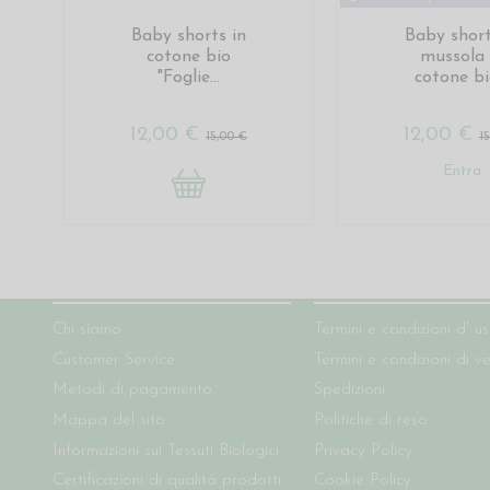
Baby shorts in
Baby short
cotone bio
mussola 
"Foglie...
cotone bio
12,00 €
12,00 €
15,00 €
1
Entra
Chi siamo
Condizioni del sito
Chi siamo
Termini e condizioni d' u
Customer Service
Termini e condizioni di v
Metodi di pagamento
Spedizioni
Mappa del sito
Politiche di reso
Informazioni sui Tessuti Biologici
Privacy Policy
Certificazioni di qualità prodotti
Cookie Policy