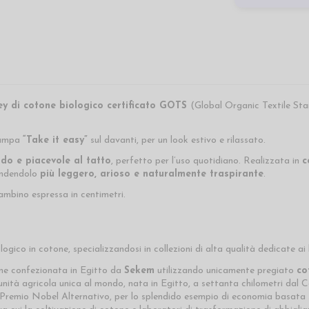
ey di cotone biologico certificato GOTS
(Global Organic Textile St
tampa
“Take it easy”
sul davanti, per un look estivo e rilassato.
ido e piacevole al tatto
, perfetto per l’uso quotidiano. Realizzata in
c
endendolo
più leggero, arioso e naturalmente traspirante
.
bambino espressa in centimetri.
ico in cotone, specializzandosi in collezioni di alta qualità dedicate ai
ene confezionata in Egitto da
Sekem
utilizzando unicamente pregiato
co
à agricola unica al mondo, nata in Egitto, a settanta chilometri dal Cairo
l Premio Nobel Alternativo, per lo splendido esempio di economia basata