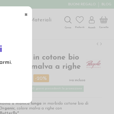
BUONI REGALO
BLOG
×
ochi
Arte
Materiali
Carrello
Preferiti
Accedi
Cerca
i
ta lunga in cotone bio
armi.
ly" - col. malva a righe
 €
20,00 €
-20%
iva inclusa
ù basso applicato nei 30 giorni precedenti la promozione
mbina a manica lunga
in morbido cotone bio di
Organic
, colore malva a righe con
Butterfly"