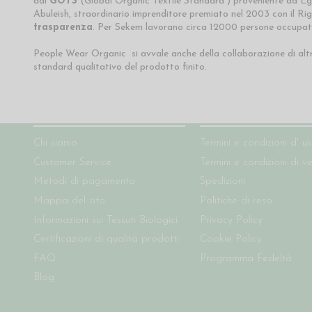
dal
GOTS
(Global Organic Textile Standard ) proveniente da Egitt
Abuleish, straordinario imprenditore premiato nel 2003 con il Ri
trasparenza
. Per Sekem lavorano circa 12000 persone occupate 
People Wear Organic si avvale anche della collaborazione di altr
standard qualitativo del prodotto finito.
Chi siamo
Condizioni del sito
Chi siamo
Termini e condizioni d' u
Customer Service
Termini e condizioni di v
Metodi di pagamento
Spedizioni
Mappa del sito
Politiche di reso
Informazioni sui Tessuti Biologici
Privacy Policy
Certificazioni di qualità prodotti
Cookie Policy
FAQ
Programma Fedeltà
Blog