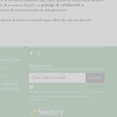
a settanta chilometri dal Cairo, grazie all’iniziativa di Ibrahim
mpio di economia basata su
principi di solidarietà e
ratori di trasformazione di abbigliamento.
izioni di lavoro sicure ed eque, oltre che ad una elevato
Seguici
 Pioltello (MI)
Newsletter
14 68
ra.it
Iscriviti
 dalle 8:30
30 alle 16:30
Privacy
Ho letto e accetto l'informativa sulla
e presto
il mio consenso alla ricezione di comunicazioni
commerciali.