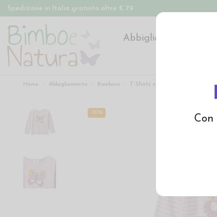
Spedizione in Italia gratuita oltre € 79
Abbigliamento
Pan
Home
Abbigliamento
Bambino
T-Shirts e Magliette
Magliett
-20%
Con 