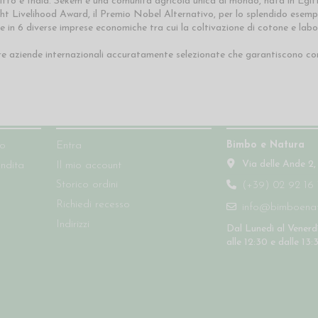
o e India. Sekem è una comunità agricola unica al mondo, nata in Egitto, 
ght Livelihood Award, il Premio Nobel Alternativo, per lo splendido ese
in 6 diverse imprese economiche tra cui la coltivazione di cotone e labo
e aziende internazionali accuratamente selezionate che garantiscono cond
Account
Contatti
Bimbo e Natura
so
Entra
Via delle Ande 2,
endita
Il mio account
Storico ordini
(+39) 02 92 16 
Richiedi recesso
info@bimboenatu
Indirizzi
Dal Lunedì al Venerdì
alle 12:30 e dalle 13: