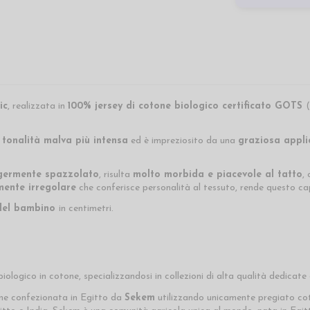
ic
, realizzata in
100% jersey di cotone biologico certificato GOTS
(
 tonalità malva più intensa
ed è impreziosito da una
graziosa applic
ggermente spazzolato
, risulta
molto morbida e piacevole al tatto
,
ente irregolare
che conferisce personalità al tessuto, rende questo c
 del bambino
in centimetri.
ologico in cotone, specializzandosi in collezioni di alta qualità dedicate 
ene confezionata in Egitto da
Sekem
utilizzando unicamente pregiato co