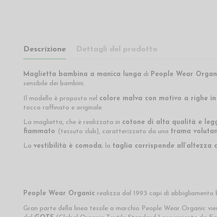
Descrizione
Dettagli del prodotto
Maglietta bambina a manica lunga
di
People Wear Organ
sensibile dei bambini.
Il modello è proposto nel
colore malva con motivo a righe in
tocco raffinato e originale.
La maglietta, che è realizzata in
cotone
di alta qualità e le
fiammato
(tessuto slub), caratterizzato da una
trama volutam
La
vestibilità è comoda
; la
taglia corrisponde all’altezza
People Wear Organic
realizza dal 1993 capi di abbigliamento bi
Gran parte della linea tessile a marchio People Wear Organic vi