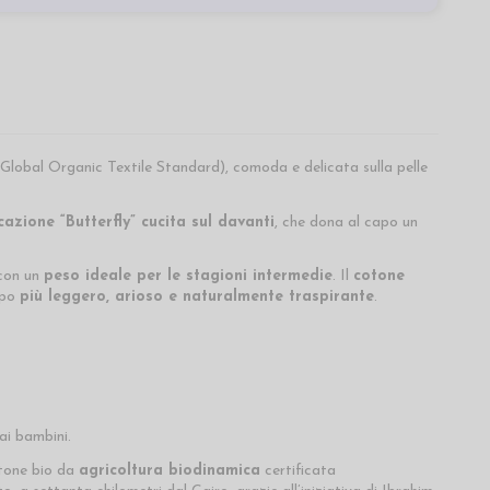
Global Organic Textile Standard), comoda e delicata sulla pelle
azione “Butterfly” cucita sul davanti
, che dona al capo un
 con un
peso ideale per le stagioni intermedie
. Il
cotone
apo
più leggero, arioso e naturalmente traspirante
.
ai bambini.
tone bio da
agricoltura biodinamica
certificata