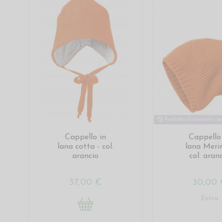
Prodotto disponibile con
Cappello in
Cappello
lana cotta - col.
lana Meri
arancio
col. aran
37,00 €
30,00 
Entra