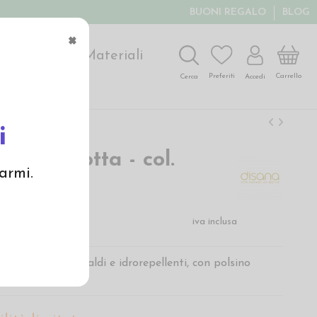
BUONI REGALO
BLOG
×
ochi
Arte
Materiali
Carrello
Preferiti
Accedi
Cerca
i
n lana cotta - col.
armi.
€
iva inclusa
in lana cotta, caldi e idrorepellenti, con polsino