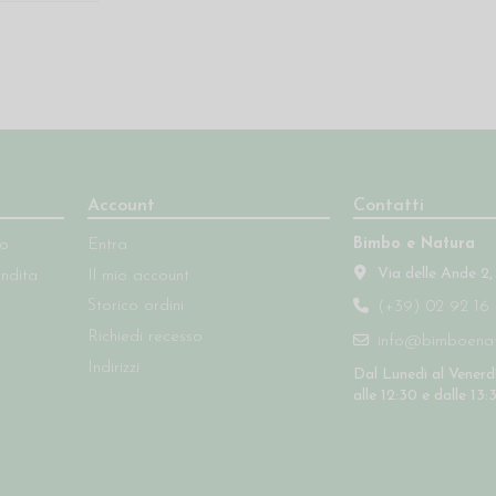
Account
Contatti
Bimbo e Natura
so
Entra
Via delle Ande 2,
endita
Il mio account
Storico ordini
(+39) 02 92 16 
Richiedi recesso
info@bimboenatu
Indirizzi
Dal Lunedì al Venerdì
alle 12:30 e dalle 13: