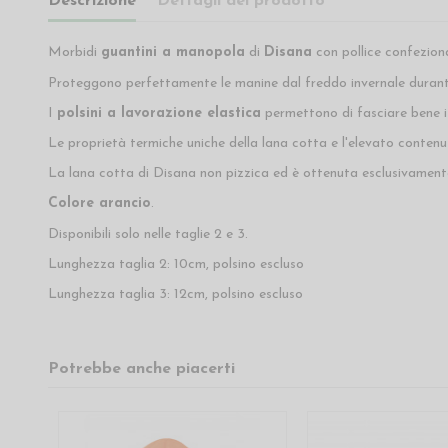
Descrizione
Dettagli del prodotto
Morbidi
guantini a manopola
di
Disana
con pollice confezion
Proteggono perfettamente le manine dal freddo invernale durante
I
polsini a lavorazione elastica
permettono di fasciare bene i
Le proprietà termiche uniche della lana cotta e l'elevato contenu
La lana cotta di Disana non pizzica ed è ottenuta esclusivament
Colore arancio
.
Disponibili solo nelle taglie 2 e 3.
Lunghezza taglia 2: 10cm, polsino escluso
Lunghezza taglia 3: 12cm, polsino escluso
Potrebbe anche piacerti