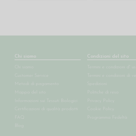
Chi siamo
Condizioni del sito
Chi siamo
Termini e condizioni d' u
Customer Service
Termini e condizioni di v
Metodi di pagamento
Spedizioni
Mappa del sito
Politiche di reso
Informazioni sui Tessuti Biologici
Privacy Policy
Certificazioni di qualità prodotti
Cookie Policy
FAQ
Programma Fedeltà
Blog