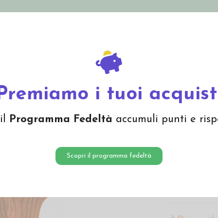
nolini Eco
Mamma e Bebè
Bio Cosmesi
Gi
Offerte
Brand
ti in lana cotta - col. arancio
Premiamo i tuoi acquist
Guanti i
il
Programma Fedeltà
accumuli punti e risp
arancio
24,00 
Scopri il programma fedeltà
Guanti bambino 
elastico