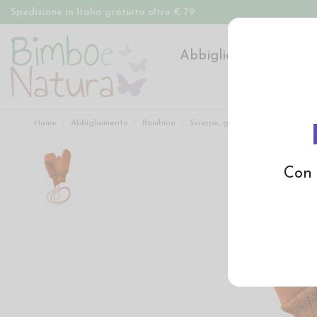
Spedizione in Italia gratuita oltre € 79
Abbigliamento
Pan
Home
Abbigliamento
Bambino
Sciarpe, guanti, foulards
Guan
Con 