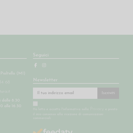
Seguici
 Pioltello (MI)
Newsletter
14 68
ra.it
Iscriviti
 dalle 8:30
30 alle 16:30
Privacy
Ho letto e accetto l'informativa sulla
e presto
il mio consenso alla ricezione di comunicazioni
commerciali.