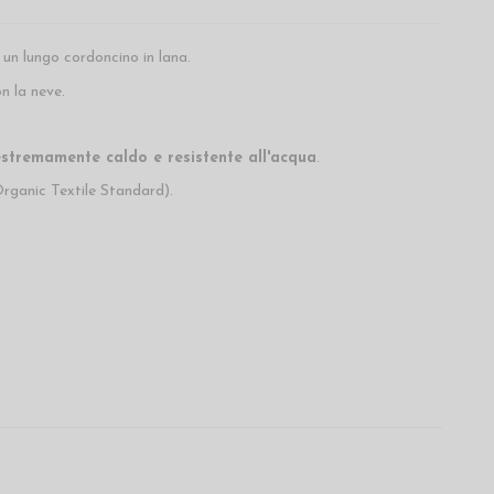
a un lungo cordoncino in lana.
n la neve.
estremamente caldo e resistente all'acqua
.
rganic Textile Standard).