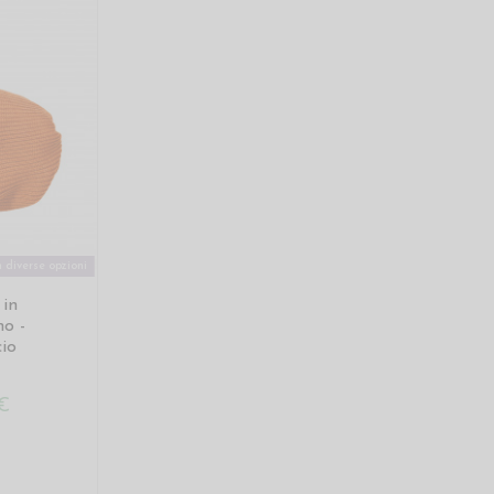
 diverse opzioni
 in
no -
cio
€