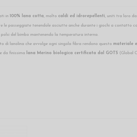
ati in
100% lana cotta
, molto
caldi ed idrorepellenti
, uniti tra loro d
 le passeggiate tenendole asciutte anche durante i giochi a contatto co
 polsi del bimbo mantenendo la temperatura interna.
to di lanolina che avvolge ogni singola fibra rendono questo
materiale 
e da finissima
lana Merino biologica certificata dal GOTS
(Global O