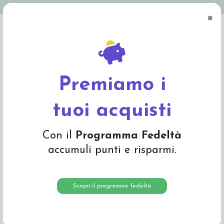
Spedizione in Italia gratuita oltre € 79
×
0
Home
Abbigliamento
Bambino
Sacchi nanna
Sacco nanna in lana Merino
senza maniche - col. ecrù
Premiamo i
tuoi acquisti
Con il
Programma Fedeltà
accumuli punti e risparmi.
Scopri il programma fedeltà