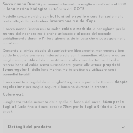
Sacco nanna Disana
per neonato lavorato a maglia e realizzato al 100%
in
lana Merino biologica
certificata dal
GOTS
.
Modello senza maniche con
bottoni sulle spalle
e
caratterizzato, nella
parte alta, dalla particolare
lavorazione a nido d'ape
.
Il sacco nanna Disana risulta molto
caldo e morbido
, è consigliato per la
nanna
del neonato ma è anche utilizzabile al posto del normale
abbigliamento durante l'intera giornata, sia in casa che a passeggio nella
carrozzina.
Consente al bimbo piccolo di sgambettare liberamente, mantenendo ben
calde le gambe anche se indossato solo con il pannolino. Abbinato ad un
maglioncino, è utilizzabile in sostituzione alle classiche tutine, il bimbo
resterà bene al caldo senza surriscaldarsi grazie alle ottime
proprietà
termoregolanti
della lana Merino. Molto pratico da utilizzare con i
pannolini lavabili.
Il sacco notte è regolabile in lunghezza grazie a pratici bottoncini
doppia
regolazione
per meglio seguire il bambino durante la crescita.
Colore ecrù
.
Lunghezza totale, misurata dalla spalla al fondo del sacco:
60cm per la
taglia 1
(utile fino a 6 mesi circa) e
75cm per la taglia 2
(da 6 a 12 mesi
circa).
Dettagli del prodotto