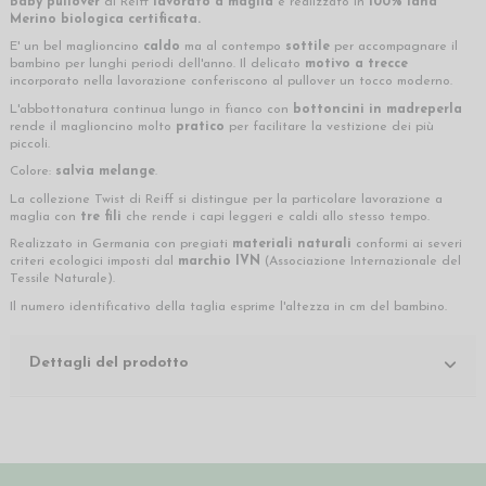
Baby pullover
di Reiff
lavorato a maglia
e realizzato in
100% lana
Merino biologica certificata.
E' un bel maglioncino
caldo
ma al contempo
sottile
per accompagnare il
bambino per lunghi periodi dell'anno. Il delicato
motivo a trecce
incorporato nella lavorazione conferiscono al pullover un tocco moderno.
L'abbottonatura continua lungo in fianco con
bottoncini in madreperla
rende il maglioncino molto
pratico
per facilitare la vestizione dei più
piccoli.
Colore:
salvia melange
.
La collezione Twist di Reiff si distingue per la particolare lavorazione a
maglia con
tre fili
che rende i capi leggeri e caldi allo stesso tempo.
Realizzato in Germania con pregiati
materiali naturali
conformi ai severi
criteri ecologici imposti dal
marchio
IVN
(Associazione Internazionale del
Tessile Naturale).
Il numero identificativo della taglia esprime l'altezza in cm del bambino.
Dettagli del prodotto