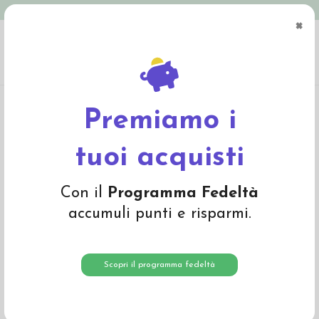
Spedizione in Italia gratuita oltre € 79
×
0
Home
Abbigliamento
Bambino
Pullover, cardigan, dolcevita
Pullover
Aran in lana Merino -col. cassis
Premiamo i
tuoi acquisti
Con il
Programma Fedeltà
accumuli punti e risparmi.
Scopri il programma fedeltà