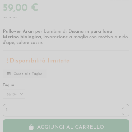
59,00 €
iva inclusa
Pullover Aran
per bambini di
Disana
in
pura lana
Merino biologica
, lavorazione a maglia con motivo a nido
d'ape, colore cassis
Disponibilità limitata
Guide alle Taglie
Taglia
AGGIUNGI AL CARRELLO