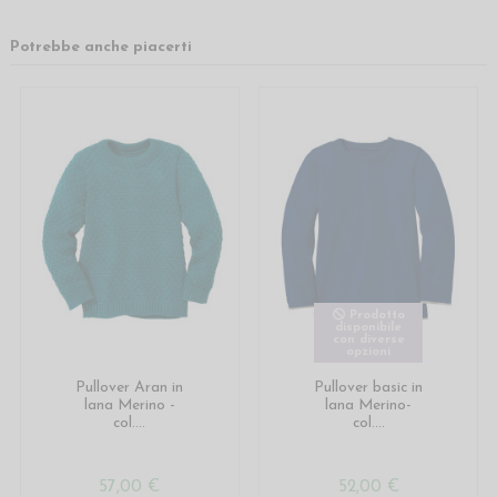
Potrebbe anche piacerti
Prodotto
disponibile
con diverse
opzioni
Pullover Aran in
Pullover basic in
lana Merino -
lana Merino-
col....
col....
57,00 €
52,00 €