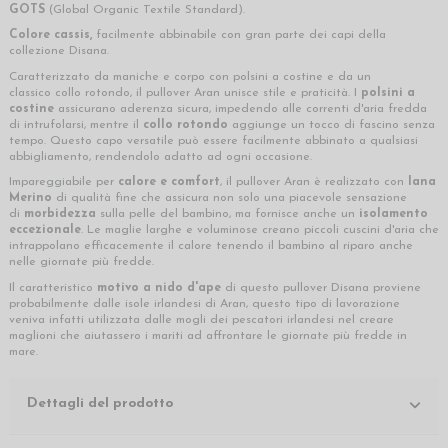
GOTS
(Global Organic Textile Standard).
Colore cassis,
facilmente abbinabile con gran parte dei capi della
collezione Disana.
Caratterizzato da maniche e corpo con polsini a costine e da un
classico collo rotondo, il pullover Aran unisce stile e praticità. I
polsini a
costine
assicurano aderenza sicura, impedendo alle correnti d'aria fredda
di intrufolarsi, mentre il
collo rotondo
aggiunge un tocco di fascino senza
tempo. Questo capo versatile può essere facilmente abbinato a qualsiasi
abbigliamento, rendendolo adatto ad ogni occasione.
Impareggiabile per
calore e comfort
, il pullover Aran è realizzato con
lana
Merino
di qualità fine che assicura non solo una piacevole sensazione
di
morbidezza
sulla pelle del bambino, ma fornisce anche un
isolamento
eccezionale
. Le maglie larghe e voluminose creano piccoli cuscini d'aria che
intrappolano efficacemente il calore tenendo il bambino al riparo anche
nelle giornate più fredde.
Il caratteristico
motivo a nido d'ape
di questo pullover Disana proviene
probabilmente dalle isole irlandesi di Aran, questo tipo di lavorazione
veniva infatti utilizzata dalle mogli dei pescatori irlandesi nel creare
maglioni che aiutassero i mariti ad affrontare le giornate più fredde in
mare.
Dettagli del prodotto