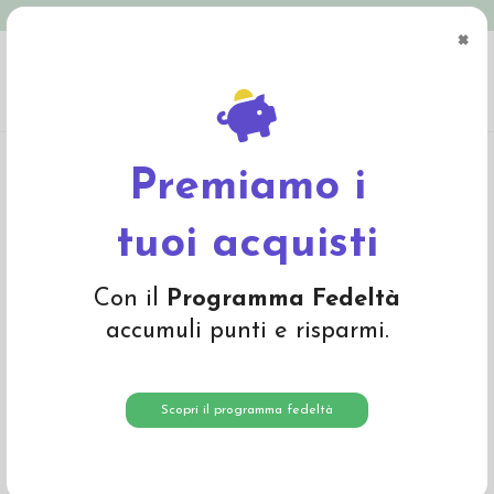
Spedizione in Italia gratuita oltre € 79
×
0
Home
Abbigliamento
Bambino
Pullover, cardigan, dolcevita
Felpa in
cotone biologico "Hazy Days" - col. petrolio
Premiamo i
-20%
tuoi acquisti
Con il
Programma Fedeltà
accumuli punti e risparmi.
Scopri il programma fedeltà