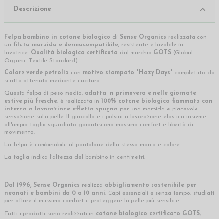
Descrizione
Felpa bambino in cotone biologico
di
Sense Organics
realizzata con
un
filato morbido e dermocompatibile
, resistente e lavabile in
lavatrice.
Qualità biologica certificata
dal marchio
GOTS
(Global
Organic Textile Standard).
Colore verde petrolio
con
motivo stampato "Hazy Days"
completato da
scritta ottenuta mediante cucitura.
Questa felpa di peso medio,
adatta in primavera e nelle giornate
estive più fresche
, è realizzata in
100% cotone biologico fiammato con
interno a lavorazione effetto spugna
per una morbida e piacevole
sensazione sulla pelle. Il girocollo e i polsini a lavorazione elastica insieme
all'ampio taglio squadrato garantiscono massimo comfort e libertà di
movimento.
La felpa è combinabile al pantalone della stessa marca e colore.
La taglia indica l'altezza del bambino in centimetri.
Dal 1996, Sense Organics
realizza
abbigliamento sostenibile per
neonati e bambini da 0 a 10 anni
. Capi essenziali e senza tempo, studiati
per offrire il massimo comfort e proteggere la pelle più sensibile.
Tutti i prodotti sono realizzati in
cotone biologico certificato GOTS
,