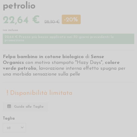
petrolio
22,64 €
-20%
28,30 €
iva inclusa
22,64 € Prezzo più basso applicato nei 30 giorni precedenti la
promozione
Felpa bambino in cotone biologico
di
Sense
Organics
con motivo stampato "Hazy Days",
colore
verde petrolio
, lavorazione interna effetto spugna per
una morbida sensazione sulla pelle
Disponibilità limitata
Guide alle Taglie
Taglia