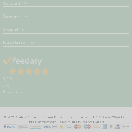
Account
Contatti
Seguici
Newsletter
5,0
/5
739
Recensioni
© 2026 Bimbo e Natura di Barbara Pappi | Tutti i diritti riservati | P. IVA 04646970964 | C.F.
PPPBBR69H50F205F | R.E.A. Milano N. 1763707 |
Credits