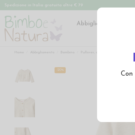
Spedizione in Italia gratuita oltre € 79
Abbigliamento
Pan
Home
Abbigliamento
Bambino
Pullover, cardigan, dolcevita
-20%
Con 