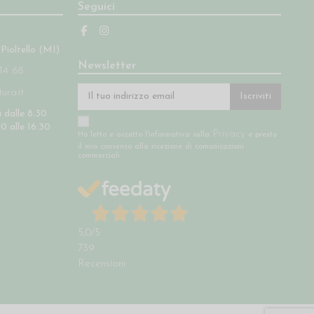
Seguici
 Pioltello (MI)
Newsletter
14 68
ra.it
Iscriviti
 dalle 8:30
30 alle 16:30
Privacy
Ho letto e accetto l'informativa sulla
e presto
il mio consenso alla ricezione di comunicazioni
commerciali.
5,0
/5
739
Recensioni