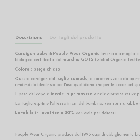
Descrizione
Dettagli del prodotto
Cardigan baby
di
People Wear Organic
lavorato a maglia a 
biologica certificata dal
marchio
GOTS
(Global Organic Textile
Colore : beige chiaro
.
Questo cardigan dal
taglio comodo,
è caratterizzato da aper
rendendolo ideale sia per l'uso quotidiano che per le occasioni spe
Il peso del capo è
ideale in primavera
e nelle giornate estive p
La taglia esprime l'altezza in cm del bambino,
vestibilità abbo
Lavabile in lavatrice a 30°C
con ciclo per delicati.
People Wear Organic produce dal 1993 capi di abbigliamento bio