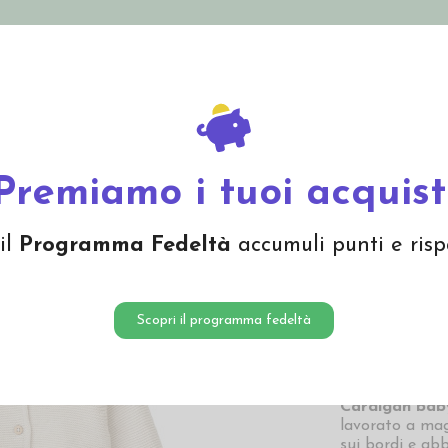
nolini Eco
Mamma e Bebè
Bio Cosmesi
Gi
Offerte
Brand
Cardigan baby in cotone bio - col. beige chiaro
Premiamo i tuoi acquist
Cardiga
il
Programma Fedeltà
accumuli punti e risp
col. be
24,00
Scopri il programma fedeltà
24,00 € Prezzo pi
Cardigan bab
lavorato a mag
sui bordi e a