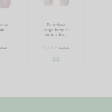
baby
Pantalone
io -
cargo baby in
cotone bio...
16,22 €
,00 €
24,95 €