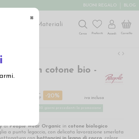
BUONI REGALO
BLOG
×
ochi
Arte
Materiali
Carrello
Preferiti
Accedi
Cerca
i
n baby in cotone bio -
armi.
ige chiaro
 €
30,00 €
-20%
iva inclusa
ù basso applicato nei 30 giorni precedenti la promozione
y
di
People Wear Organic
in
cotone biologico
lia a punto legaccio, con delicata lavorazione smerlata
bbottonatura con
bottoncini in legno di cocco
, colore