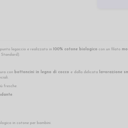
punto legaccio e realizzato in
100%
cotone biologico
con un filato
mo
 Standard).
tura con
bottoncini in legno di cocco
e
dalla delicata
lavorazione sm
ciali.
iù fresche.
ndante
.
logico in cotone per bambini.