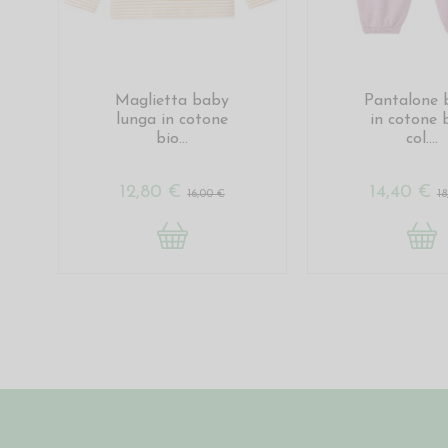
Maglietta baby
Pantalone 
lunga in cotone
in cotone b
bio...
col....
12,80 €
14,40 €
16,00 €
18