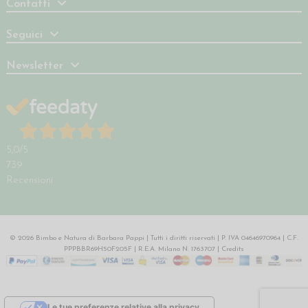
Contatti
Seguici
Newsletter
5,0
/5
739
Recensioni
© 2026 Bimbo e Natura di Barbara Pappi | Tutti i diritti riservati | P. IVA 04646970964 | C.F.
PPPBBR69H50F205F | R.E.A. Milano N. 1763707 |
Credits
Le tue preferenze relative alla privacy