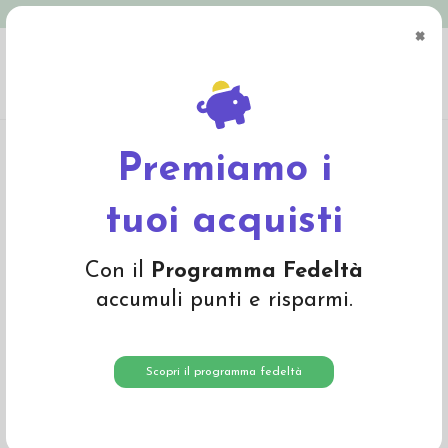
Spedizione in Italia gratuita oltre € 79
×
0
Home
Abbigliamento
Bambino
Pullover, cardigan, dolcevita
Pullover baby
in cotone col. righe rosa/ bacca
Premiamo i
-30%
tuoi acquisti
Con il
Programma Fedeltà
accumuli punti e risparmi.
Scopri il programma fedeltà