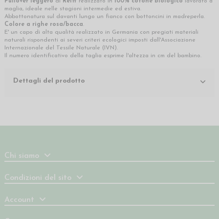
Pullover leggero
di
Reiff
realizzato in
100% cotone biologico
lavorato a
maglia, ideale nelle stagioni intermedie ed estiva.
Abbottonatura sul davanti lungo un fianco con bottoncini in madreperla.
Colore a righe rosa/bacca
.
E' un capo di alta qualità realizzato in Germania con pregiati materiali
naturali rispondenti ai severi criteri ecologici imposti dall'Associazione
Internazionale del Tessile Naturale (IVN).
Il numero identificativo della taglia esprime l'altezza in cm del bambino.
Dettagli del prodotto
Chi siamo
Condizioni del sito
Account