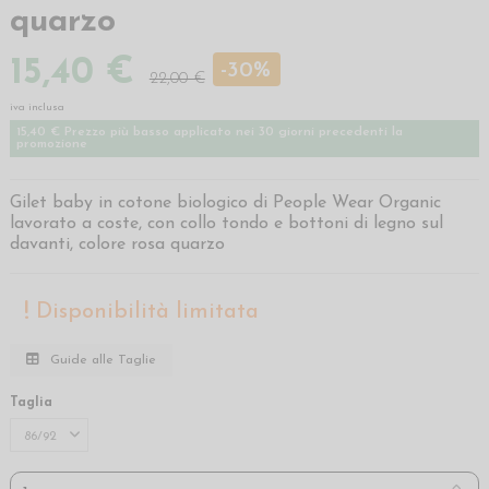
quarzo
15,40 €
-30%
22,00 €
iva inclusa
15,40 € Prezzo più basso applicato nei 30 giorni precedenti la
promozione
Gilet baby in cotone biologico di People Wear Organic
lavorato a coste, con collo tondo e bottoni di legno sul
davanti, colore rosa quarzo
Disponibilità limitata
Guide alle Taglie
Taglia