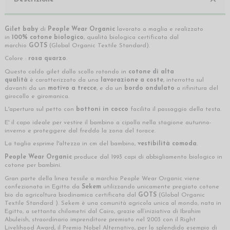
Gilet baby
di
People Wear Organic
lavorato a maglia e realizzato
in
100%
cotone biologico
, qualità biologica certificata dal
marchio
GOTS
(Global Organic Textile Standard).
Colore :
rosa quarzo
.
Questo caldo gilet dallo scollo rotondo in
cotone di alta
qualità
è caratterizzato da una
lavorazione a coste
, interrotta sul
davanti da un
motivo
a trecce
, e da un
bordo ondulato
a rifinitura del
girocollo e giromanica.
L'apertura sul petto con
bottoni in cocco
facilita il passaggio della testa.
E' il capo ideale per vestire il bambino a cipolla nella stagione autunno-
inverno e proteggere dal freddo la zona del torace.
La taglia esprime l'altezza in cm del bambino,
vestibilità comoda
.
People Wear Organic
produce dal 1993 capi di abbigliamento biologico in
cotone per bambini.
Gran parte della linea tessile a marchio People Wear Organic viene
confezionata in Egitto da
Sekem
utilizzando unicamente pregiato cotone
bio da agricoltura biodinamica certificata dal
GOTS
(Global Organic
Textile Standard ). Sekem è una comunità agricola unica al mondo, nata in
Egitto, a settanta chilometri dal Cairo, grazie all’iniziativa di Ibrahim
Abuleish, straordinario imprenditore premiato nel 2003 con il Right
Livelihood Award, il Premio Nobel Alternativo, per lo splendido esempio di