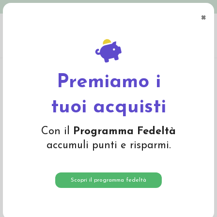
Spedizione in Italia gratuita oltre € 79
×
0
Home
Abbigliamento
Bambino
Pullover, cardigan, dolcevita
Gilet baby in
cotone biologico - col. rosa quarzo
Premiamo i
-30%
tuoi acquisti
Con il
Programma Fedeltà
accumuli punti e risparmi.
Scopri il programma fedeltà