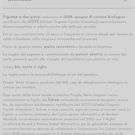
Pigiama a due pezzi
realizzato in
100%
spugna di cotone
biologico
certificato dal
GOTS
(Global Organic Textile Standard), particolarmente
dermocompatibile e adatto anche alle pelli più sensibili.
Per le sue caratteristiche di peso, è il pigiama in cotone ideale per tenere al
caldo il bambino nella stagione intermedia ed invernale.
Filato di qualità ottima,
molto resistente
e lavabile in lavatrice.
La maglia del pigiama è caratterizzata da
polsini elastici
in cotone blu
notte presenti anche alle caviglie del pantalone con elastico in vita.
Colore
blu notte a righe
.
La taglia indica la misura dell'altezza in cm del bambino.
People Wear Organic produce dal 1993 capi di abbigliamento biologico in
cotone per bambini.
Gran parte della linea tessile a marchio People Wear Organic viene
confezionata in Egitto da
Sekem
utilizzando unicamente pregiato cotone
bio da agricoltura biodinamica certificata dal GOTS (Global Organic
Textile Standard ). Sekem è una comunità agricola unica al mondo, nata in
Egitto, a settanta chilometri dal Cairo, grazie all’iniziativa di Ibrahim
Abuleish, straordinario imprenditore premiato nel 2003 con il Right
Livelihood Award, il Premio Nobel Alternativo, per lo splendido esempio di
economia basata su principi di solidarietà e trasparenza. Per Sekem lavorano
circa 2000 persone occupate in 6 diverse imprese economiche tra cui la