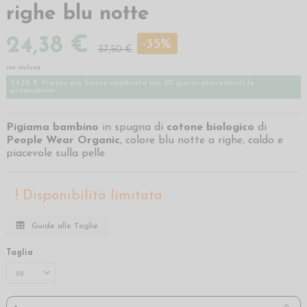
righe blu notte
24,38 €
-35%
37,50 €
iva inclusa
24,38 € Prezzo più basso applicato nei 30 giorni precedenti la
promozione
Pigiama bambino
in spugna di
cotone biologico
di
People Wear Organic
, colore blu notte a righe, caldo e
piacevole sulla pelle
Disponibilità limitata
Guide alle Taglie
Taglia