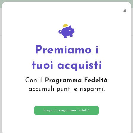
Spedizione in Italia gratuita oltre € 79
×
0
Home
Abbigliamento
Bambino
Pigiami
Pigiama in spugna di cotone
biologico -col. righe blu notte
Premiamo i
-35%
tuoi acquisti
Con il
Programma Fedeltà
accumuli punti e risparmi.
Scopri il programma fedeltà