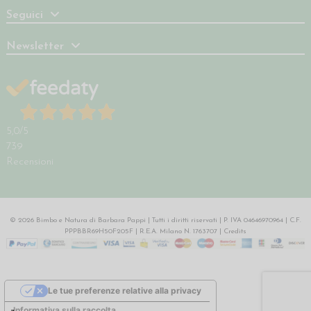
Seguici
Newsletter
5,0
/5
739
Recensioni
© 2026 Bimbo e Natura di Barbara Pappi | Tutti i diritti riservati | P. IVA 04646970964 | C.F.
PPPBBR69H50F205F | R.E.A. Milano N. 1763707 |
Credits
Le tue preferenze relative alla privacy
Informativa sulla raccolta