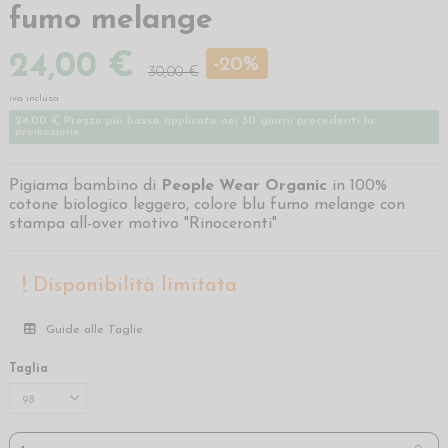
fumo melange
24,00 €
-20%
30,00 €
iva inclusa
24,00 € Prezzo più basso applicato nei 30 giorni precedenti la
promozione
Pigiama bambino di
People Wear Organic
in 100%
cotone biologico leggero, colore blu fumo melange con
stampa all-over motivo "Rinoceronti"
Disponibilità limitata
Guide alle Taglie
Taglia