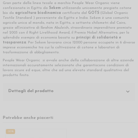
Gran parte della linea tessile a marchio People Wear Organic viene
confezionata in Egitto da
Sekem
utilizzando unicamente pregiato cotone
bio da
agricoltura biodinamica
certificata dal
GOTS
(Global Organic
Textile Standard ) proveniente da Egitto e India. Sekem è una comunità
agricola unica al mondo, nata in Egitto, a settanta chilometri dal Cairo,
grazie all’iniziativa di Ibrahim Abuleish, straordinario imprenditore premiato
nel 2003 con il Right Livelihood Award, il Premio Nobel Alternativo, per lo
splendido esempio di economia basata su
principi di solidarietà e
trasparenza
. Per Sekem lavorano circa 12000 persone occupate in 6 diverse
imprese economiche tra cui la coltivazione di cotone e laboratori di
trasformazione di abbigliamento.
People Wear Organic si avvale anche della collaborazione di altre aziende
internazionali accuratamente selezionate che garantiscono condizioni di
lavoro sicure ed eque, oltre che ad una elevato standard qualitativo del
prodotto finito.
Dettagli del prodotto
Potrebbe anche piacerti
-20%