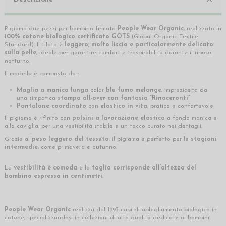
Pigiama due pezzi per bambino firmato
People Wear Organic
, realizzato in
100% cotone biologico certificato GOTS
(Global Organic Textile
Standard). Il filato è
leggero, molto liscio e particolarmente delicato
sulla pelle
, ideale per garantire comfort e traspirabilità durante il riposo
notturno.
Il modello è composto da :
Maglia a manica lunga
color
blu fumo melange
, impreziosita da
una simpatica
stampa all-over con fantasia “Rinoceronti”
Pantalone coordinato
con
elastico in vita
, pratico e confortevole
Il pigiama è rifinito con
polsini a lavorazione elastica
a fondo manica e
alla caviglia, per una vestibilità stabile e un tocco curato nei dettagli.
Grazie al
peso leggero del tessuto
, il pigiama è perfetto per le
stagioni
intermedie
, come primavera e autunno.
La
vestibilità è comoda
e la
taglia corrisponde all’altezza del
bambino espressa in centimetri
.
People Wear Organic
realizza dal 1993 capi di abbigliamento biologico in
cotone, specializzandosi in collezioni di alta qualità dedicate ai bambini.