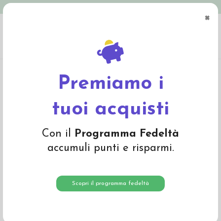
Spedizione in Italia gratuita oltre € 79
×
0
Home
Abbigliamento
Bambino
Pigiami
Pigiama in cotone biologico "Rino" -
col. blu fumo melange
Premiamo i
-20%
tuoi acquisti
Con il
Programma Fedeltà
accumuli punti e risparmi.
Scopri il programma fedeltà