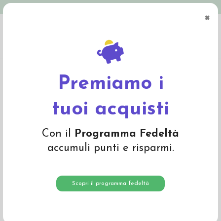
Spedizione in Italia gratuita oltre € 79
×
0
Home
Abbigliamento
Bambino
Pigiami
Maglia a manica lunga in lana
Merino -col. rosso/ ecrù
Premiamo i
tuoi acquisti
Con il
Programma Fedeltà
accumuli punti e risparmi.
Scopri il programma fedeltà