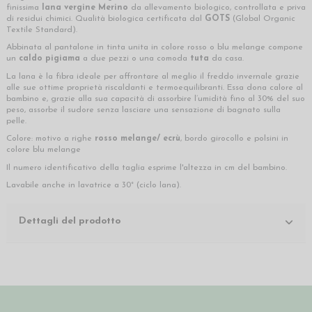
finissima
lana vergine Merino
da allevamento biologico, controllata e priva
di residui chimici. Qualità biologica certificata dal
GOTS
(Global Organic
Textile Standard).
Abbinata al pantalone in tinta unita in colore rosso o blu melange compone
un
caldo pigiama
a due pezzi o una comoda
tuta
da casa.
La lana è la fibra ideale per affrontare al meglio il freddo invernale grazie
alle sue ottime proprietà riscaldanti e termoequilibranti. Essa d
ona calore al
bambino e, grazie alla sua capacità di assorbire l’umidità fino al 30% del suo
peso, assorbe il sudore senza lasciare una sensazione di bagnato sulla
pelle.
Colore: motivo a righe
rosso melange/ ecrù
, bordo girocollo e polsini in
colore blu melange
Il numero identificativo della taglia esprime l'altezza in cm del bambino.
Lavabile anche in lavatrice a 30° (ciclo lana).
Dettagli del prodotto